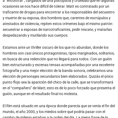
a “encontrar”, cargados de una psicopatía y crueldad que en algunas
ocasiones se nos hace difícil de tolerar. Matt es contratado por un
traficante de drogas para encontrar a los responsables del secuestro
y muerte de su esposa, dos hombres que, carentes de escrúpulos y
atestados de violencia, repiten estos crímenes bajo el mismo patrón:
secuestrar a esposas de narcotraficantes, pedir rescate, y matarlas
despedazando y mutilando sus cuerpos.
Estamos ante un thriller oscuro de los que no abundan, donde los
hombres son casi únicos protagonistas, tipos marginados, solitarios,
en busca de una redención que no llegará para todos. Con un guión
bien estructurado y escenas tensas acompañadas por una excelente
fotografía y una mejor elección de la banda sonora, celebramos una
elección de personajes secundarios bien elaborados. Quizás el único
punto flojo sea la aparición del chico de la calle, que se transformará
en el “compañero” de Matt; esto es de lo poco forzado que presenta el
guión, aunque en el resultado final no molesta.
El film está situado en una época donde parecía que se venía el fin del
mundo, el año 2000, y los miedos sobre qué podría pasar con el
cambio de milenio estaban a la orden del día. La mejor frase de la