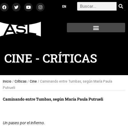
Ir
F
T
Y
I
Search
a
w
o
n
al
c
i
u
s
contenido
e
t
t
t
b
t
u
a
o
e
b
g
o
r
e
r
k
a
m
CINE
-
CRÍTICAS
Inicio
/
Críticas
/
Cine
/ Caminando entre Tumbas, según María Paula
Putrueli
Caminando entre Tumbas, según María Paula Putrueli
Un paseo por el infierno.