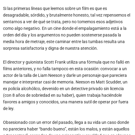
Si las primeras líneas que leemos sobre un film es que es
desagradable, sórdido, y brutalmente honesto, tal vez repensemos el
sentarnos a ver de qué se trata, pero no tomemos esos adjetivos
como algo negativo. En un cine donde el empalagamiento está a la
orden del día y los argumentos no pueden sostenerse pasada la
media hora de metraje, este caminar entre las tumbas resulta una
sorpresa satisfactoria y digna de nuestra atención.
El director y guionista Scott Frank utiliza una fórmula que no falló en
films anteriores, y no falla tampoco en esta ocasión: convocar a un
actor de la talla de Liam Neeson y darle un personaje que pareciera
manejar e interpretar casi de memoria. Neeson es Matt Scudder, un
ex policía alcohólico, devenido en un detective privado sin licencia
(con 8 años de sobriedad en su haber), quien trabaja haciéndole
favores a amigos y conocidos, una manera sutil de operar por fuera
de ley.
Obsesionado con un error del pasado, llega a su vida un caso donde
no pareciera haber “bando bueno”, están los malos, y están aquellos