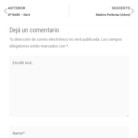
Prev
N
ANTERIOR
SIGUIENTE
15º BARS – Día 8
Madres Perfectas (Adore)
Dejá un comentario
Tu dirección de correo electrónico no será publicada.
Los campos
obligatorios están marcados con
*
Escribí
acá...
Name*