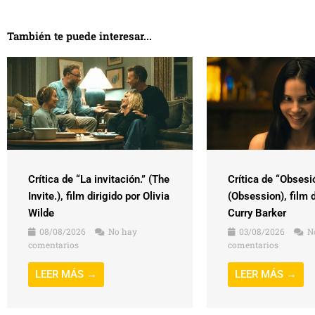
También te puede interesar...
Crítica de “La invitación.” (The
Crítica de “Obsesi
Invite.), film dirigido por Olivia
(Obsession), film d
Wilde
Curry Barker
08/08/2026
No hay
03/08/2026
N
comentarios
comentarios
LEER MÁS →
LEER MÁS →