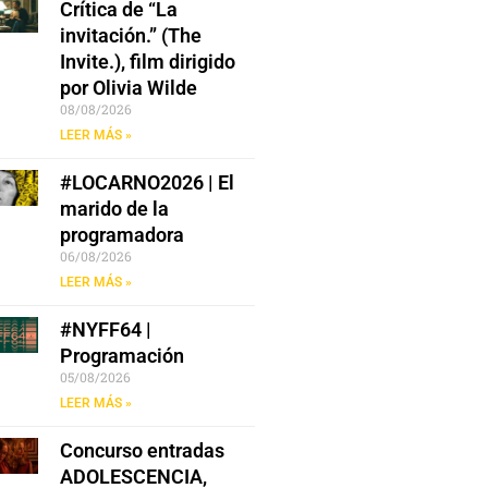
Crítica de “La
invitación.” (The
Invite.), film dirigido
por Olivia Wilde
08/08/2026
LEER MÁS »
#LOCARNO2026 | El
marido de la
programadora
06/08/2026
LEER MÁS »
#NYFF64 |
Programación
05/08/2026
LEER MÁS »
Concurso entradas
ADOLESCENCIA,