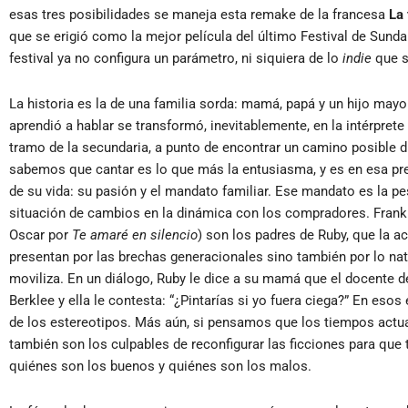
esas tres posibilidades se maneja esta remake de la francesa
La 
que se erigió como la mejor película del último Festival de Sund
festival ya no configura un parámetro, ni siquiera de lo
indie
que s
La historia es la de una familia sorda: mamá, papá y un hijo may
aprendió a hablar se transformó, inevitablemente, en la intérprete 
tramo de la secundaria, a punto de encontrar un camino posible di
sabemos que cantar es lo que más la entusiasma, y es en esa pr
de su vida: su pasión y el mandato familiar. Ese mandato es la pe
situación de cambios en la dinámica con los compradores. Frank (
Oscar por
Te amaré en silencio
) son los padres de Ruby, que la a
presentan por las brechas generacionales sino también por lo natu
moviliza. En un diálogo, Ruby le dice a su mamá que el docente d
Berklee y ella le contesta: “¿Pintarías si yo fuera ciega?” En eso
de los estereotipos. Más aún, si pensamos que los tiempos actual
también son los culpables de reconfigurar las ficciones para que
quiénes son los buenos y quiénes son los malos.