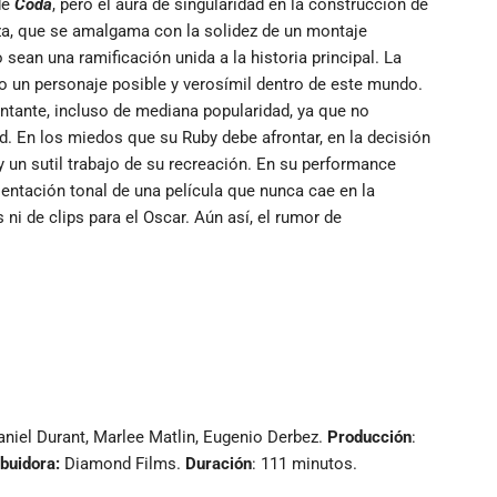
de
Coda
, pero el aura de singularidad en la construcción de
leza, que se amalgama con la solidez de un montaje
ean una ramificación unida a la historia principal. La
mo un personaje posible y verosímil dentro de este mundo.
antante, incluso de mediana popularidad, ya que no
ad. En los miedos que su Ruby debe afrontar, en la decisión
y un sutil trabajo de su recreación. En su performance
sentación tonal de una película que nunca cae en la
ni de clips para el Oscar. Aún así, el rumor de
Daniel Durant, Marlee Matlin, Eugenio Derbez.
Producción
:
ibuidora:
Diamond Films.
Duración
: 111 minutos.