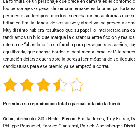
La fórmula de un personaje que crece en cámara es el contorno 
los personajes -a pesar de ser una remake- es la principal forta
pertinente sin tiempos muertos innecesarios ni subtramas que no s
británica Emilia Jones -de voz suave y atractiva- se presenta co
Muy distinto hubiera resultado que su papel lo interpretara una c
tendríamos un hilo que marque la distancia entre ficción y realid
interna de “abandonar” a su familia para perseguir sus sueños, ha
equilibrada, que apenas bordea el sentimentalismo, está la repre
tentación dejarse caer sobre la pereza lacrimógena de soliloquios 
candidaturas para ese premio ya se empezó a correr.
Permitida su reproducción total o parcial, citando la fuente.
Guion, dirección:
Siân Heder.
Elenco
: Emilia Jones, Troy Kotsur, 
Philippe Rousselet, Fabrice Gianfermi, Patrick Wachsberger.
Distr