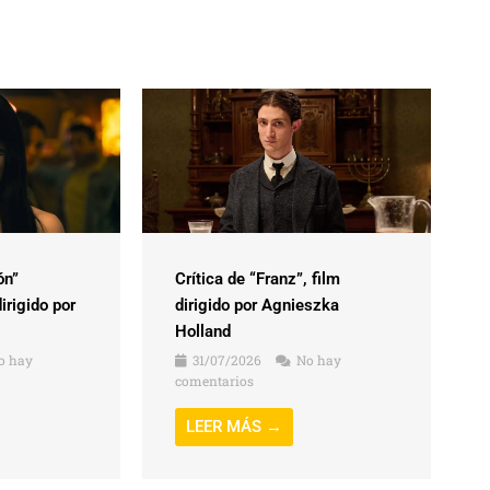
ón”
Crítica de “Franz”, film
irigido por
dirigido por Agnieszka
Holland
o hay
31/07/2026
No hay
comentarios
LEER MÁS →