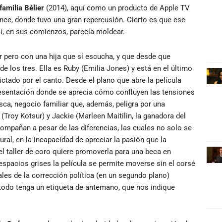
familia Bélier
(2014), aquí como un producto de Apple TV
ance, donde tuvo una gran repercusión. Cierto es que ese
í, en sus comienzos, parecía moldear.
or pero con una hija que sí escucha, y que desde que
de los tres. Ella es Ruby (Emilia Jones) y está en el último
ctado por el canto. Desde el plano que abre la película
esentación donde se aprecia cómo confluyen las tensiones
sca, negocio familiar que, además, peligra por una
Troy Kotsur) y Jackie (Marleen Maitilin, la ganadora del
compañan a pesar de las diferencias, las cuales no solo se
ral, en la incapacidad de apreciar la pasión que la
el taller de coro quiere promoverla para una beca en
s espacios grises la película se permite moverse sin el corsé
es de la corrección política (en un segundo plano)
 todo tenga un etiqueta de antemano, que nos indique