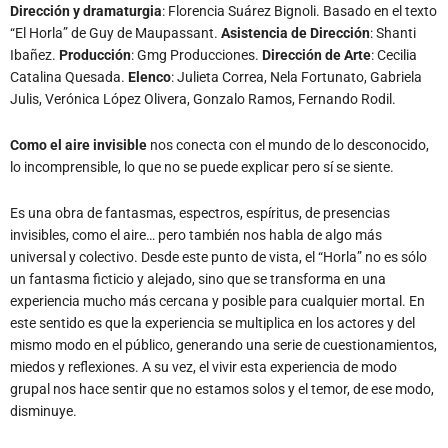
Dirección y dramaturgia
: Florencia Suárez Bignoli. Basado en el texto
“El Horla” de Guy de Maupassant.
Asistencia de Dirección
: Shanti
Ibañez.
Producción
: Gmg Producciones.
Dirección de Arte
: Cecilia
Catalina Quesada.
Elenco
: Julieta Correa, Nela Fortunato, Gabriela
Julis, Verónica López Olivera, Gonzalo Ramos, Fernando Rodil.
Como el aire invisible
nos conecta con el mundo de lo desconocido,
lo incomprensible, lo que no se puede explicar pero sí se siente.
Es una obra de fantasmas, espectros, espíritus, de presencias
invisibles, como el aire… pero también nos habla de algo más
universal y colectivo. Desde este punto de vista, el “Horla” no es sólo
un fantasma ficticio y alejado, sino que se transforma en una
experiencia mucho más cercana y posible para cualquier mortal. En
este sentido es que la experiencia se multiplica en los actores y del
mismo modo en el público, generando una serie de cuestionamientos,
miedos y reflexiones. A su vez, el vivir esta experiencia de modo
grupal nos hace sentir que no estamos solos y el temor, de ese modo,
disminuye.