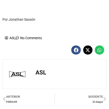
Por Jonathan Sassón
ASL
No Comments
ASL
Prev
N
ANTERIOR
SIGUIENTE
P3ND3JO5
El Ataque