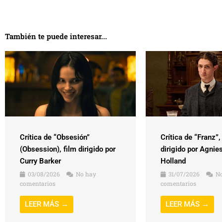
También te puede interesar...
Crítica de “Obsesión”
Crítica de “Franz”,
(Obsession), film dirigido por
dirigido por Agnie
Curry Barker
Holland
03/08/2026
No hay
31/07/2026
No
comentarios
comentarios
LEER MÁS →
LEER MÁS →