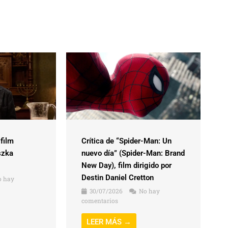
 film
Crítica de “Spider-Man: Un
szka
nuevo día” (Spider-Man: Brand
New Day), film dirigido por
Destin Daniel Cretton
 hay
30/07/2026
No hay
comentarios
LEER MÁS →