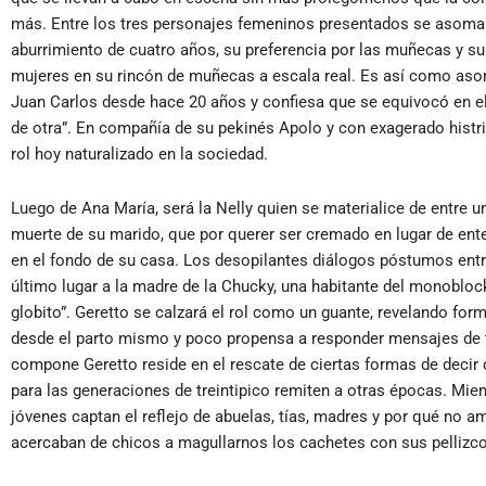
más. Entre los tres personajes femeninos presentados se asoma 
aburrimiento de cuatro años, su preferencia por las muñecas y s
mujeres en su rincón de muñecas a escala real. Es así como asoma
Juan Carlos desde hace 20 años y confiesa que se equivocó en el
de otra”. En compañía de su pekinés Apolo y con exagerado histr
rol hoy naturalizado en la sociedad.
Luego de Ana María, será la Nelly quien se materialice de entre un
muerte de su marido, que por querer ser cremado en lugar de enter
en el fondo de su casa. Los desopilantes diálogos póstumos entr
último lugar a la madre de la Chucky, una habitante del monobloc
globito”. Geretto se calzará el rol como un guante, revelando form
desde el parto mismo y poco propensa a responder mensajes de te
compone Geretto reside en el rescate de ciertas formas de deci
para las generaciones de treintipico remiten a otras épocas. Mie
jóvenes captan el reflejo de abuelas, tías, madres y por qué no 
acercaban de chicos a magullarnos los cachetes con sus pellizc