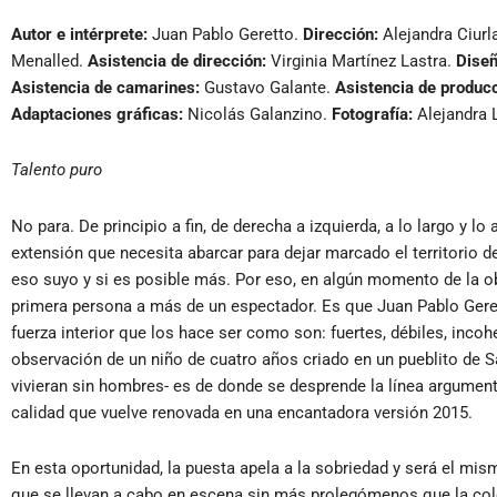
Autor e intérprete:
Juan Pablo Geretto.
Dirección:
Alejandra Ciurl
Menalled.
Asistencia de dirección:
Virginia Martínez Lastra.
Diseñ
Asistencia de camarines:
Gustavo Galante.
Asistencia de producc
Adaptaciones gráficas:
Nicolás Galanzino.
Fotografía:
Alejandra 
Talento puro
No para. De principio a fin, de derecha a izquierda, a lo largo y lo
extensión que necesita abarcar para dejar marcado el territorio 
eso suyo y si es posible más. Por eso, en algún momento de la obr
primera persona a más de un espectador. Es que Juan Pablo Geret
fuerza interior que los hace ser como son: fuertes, débiles, incohe
observación de un niño de cuatro años criado en un pueblito de 
vivieran sin hombres- es de donde se desprende la línea argumen
calidad que vuelve renovada en una encantadora versión 2015.
En esta oportunidad, la puesta apela a la sobriedad y será el m
que se llevan a cabo en escena sin más prolegómenos que la colo