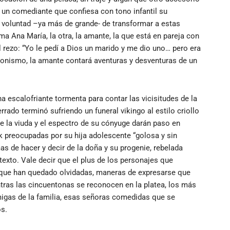
un comediante que confiesa con tono infantil su
u voluntad –ya más de grande- de transformar a estas
 Ana María, la otra, la amante, la que está en pareja con
 rezo: “Yo le pedí a Dios un marido y me dio uno… pero era
ionismo, la amante contará aventuras y desventuras de un
a escalofriante tormenta para contar las vicisitudes de la
rado terminó sufriendo un funeral vikingo al estilo criollo
e la viuda y el espectro de su cónyuge darán paso en
k preocupadas por su hija adolescente “golosa y sin
as de hacer y decir de la doña y su progenie, rebelada
xto. Vale decir que el plus de los personajes que
r que han quedado olvidadas, maneras de expresarse que
ntras las cincuentonas se reconocen en la platea, los más
amigas de la familia, esas señoras comedidas que se
os.