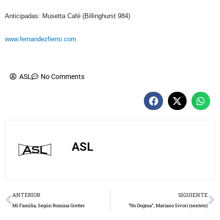
Anticipadas: Musetta Café (Billinghurst 984)
www.fernandezfierro.com
ASL
No Comments
ASL
Prev
N
ANTERIOR
SIGUIENTE
Mi Familia, Según Romina Gretter
“No Dogma”, Mariano Sivori (sexteto)