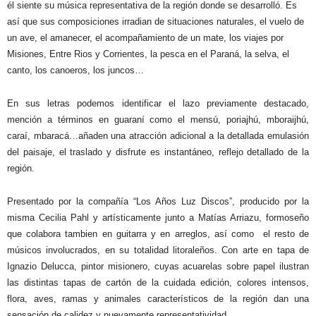
él siente su música representativa de la región donde se desarrolló. Es
así que sus composiciones irradian de situaciones naturales, el vuelo de
un ave, el amanecer, el acompañamiento de un mate, los viajes por
Misiones, Entre Rios y Corrientes, la pesca en el Paraná, la selva, el
canto, los canoeros, los juncos…
En sus letras podemos identificar el lazo previamente destacado,
mención a términos en guaraní como el mensú, poriajhú, mboraijhú,
caraí, mbaracá…añaden una atracción adicional a la detallada emulasión
del paisaje, el traslado y disfrute es instantáneo, reflejo detallado de la
región.
Presentado por la compañía “Los Años Luz Discos”, producido por la
misma Cecilia Pahl y artísticamente junto a Matías Arriazu, formoseño
que colabora tambien en guitarra y en arreglos, así como el resto de
músicos involucrados, en su totalidad litoraleños. Con arte en tapa de
Ignazio Delucca, pintor misionero, cuyas acuarelas sobre papel ilustran
las distintas tapas de cartón de la cuidada edición, colores intensos,
flora, aves, ramas y animales característicos de la región dan una
sensación de calidez y nuevamente representatividad.