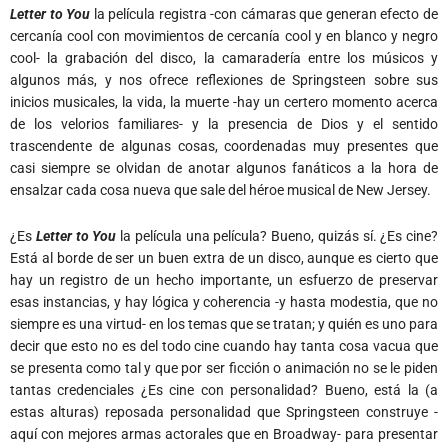
Letter to You
la película registra -con cámaras que generan efecto de
cercanía cool con movimientos de cercanía cool y en blanco y negro
cool- la grabación del disco, la camaradería entre los músicos y
algunos más, y nos ofrece reflexiones de Springsteen sobre sus
inicios musicales, la vida, la muerte -hay un certero momento acerca
de los velorios familiares- y la presencia de Dios y el sentido
trascendente de algunas cosas, coordenadas muy presentes que
casi siempre se olvidan de anotar algunos fanáticos a la hora de
ensalzar cada cosa nueva que sale del héroe musical de New Jersey.
¿Es
Letter to You
la película una película? Bueno, quizás sí. ¿Es cine?
Está al borde de ser un buen extra de un disco, aunque es cierto que
hay un registro de un hecho importante, un esfuerzo de preservar
esas instancias, y hay lógica y coherencia -y hasta modestia, que no
siempre es una virtud- en los temas que se tratan; y quién es uno para
decir que esto no es del todo cine cuando hay tanta cosa vacua que
se presenta como tal y que por ser ficción o animación no se le piden
tantas credenciales ¿Es cine con personalidad? Bueno, está la (a
estas alturas) reposada personalidad que Springsteen construye -
aquí con mejores armas actorales que en Broadway- para presentar