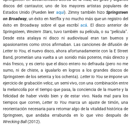
discos del cantautor, uno de los mayores artistas populares de
Estados Unido (Pueden leer
aquí
). Zimny también hizo
Springsteen
on Broadway
, un éxito en Netflix y no mucho más que un registro del
éxito en Broadway sobre el que escribí
acá
.
El disco anterior de
Springsteen,
Western Stars
, tuvo también su película, o su “película”.
Desde esta atalaya ni disco ni audiovisual eran tan buenos y
apasionantes como otros afirmaban. Las canciones de difusión de
Letter to You
, el nuevo disco, ahora afortunadamente con la E Street
Band, prometían una vuelta a un sonido más potente, más directo y
más fresco, y es cierto que el disco entero no defrauda (pero no me
sumo, ni de chiste, a igualarlo en logros a los grandes discos de
Springsteen de los setenta y los ochenta).
Letter to You
se impone un
ejercicio de grabación veloz, un semi vivo, con una combinación entre
la melancolía por el tiempo que pasa, la conciencia de la muerte y la
felicidad de haber vivido bien y de estar vivo. Nada mal para los
tiempos que corren,
Letter to You
marca un ajuste de timón, una
reorientación necesaria para retomar algo de la vitalidad histórica de
Springteen, que andaba errabunda en lo que vino después de
Wrecking Ball
(2012).