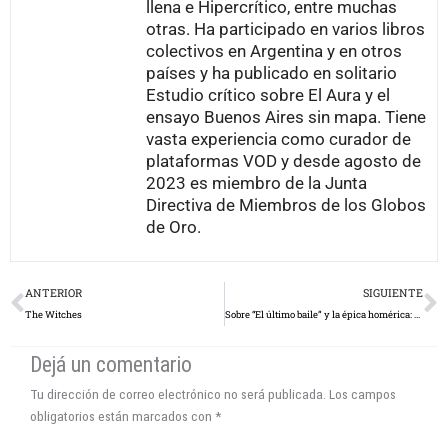
llena e Hipercrítico, entre muchas
otras. Ha participado en varios libros
colectivos en Argentina y en otros
países y ha publicado en solitario
Estudio crítico sobre El Aura y el
ensayo Buenos Aires sin mapa. Tiene
vasta experiencia como curador de
plataformas VOD y desde agosto de
2023 es miembro de la Junta
Directiva de Miembros de los Globos
de Oro.
Prev
N
ANTERIOR
SIGUIENTE
The Witches
Sobre “El último baile” y la épica homérica: El de los pies ligeros y su cólera funesta
Dejá un comentario
Tu dirección de correo electrónico no será publicada.
Los campos
obligatorios están marcados con
*