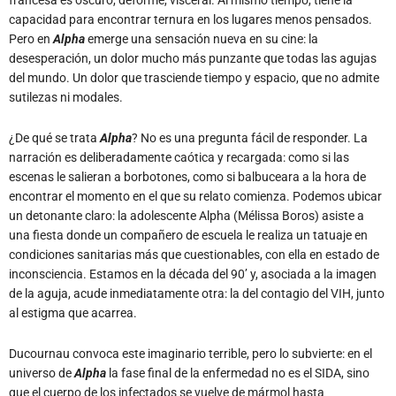
capacidad para encontrar ternura en los lugares menos pensados.
Pero en
Alpha
emerge una sensación nueva en su cine: la
desesperación, un dolor mucho más punzante que todas las agujas
del mundo. Un dolor que trasciende tiempo y espacio, que no admite
sutilezas ni modales.
¿De qué se trata
Alpha
? No es una pregunta fácil de responder. La
narración es deliberadamente caótica y recargada: como si las
escenas le salieran a borbotones, como si balbuceara a la hora de
encontrar el momento en el que su relato comienza. Podemos ubicar
un detonante claro: la adolescente Alpha (Mélissa Boros) asiste a
una fiesta donde un compañero de escuela le realiza un tatuaje en
condiciones sanitarias más que cuestionables, con ella en estado de
inconsciencia. Estamos en la década del 90’ y, asociada a la imagen
de la aguja, acude inmediatamente otra: la del contagio del VIH, junto
al estigma que acarrea.
Ducournau convoca este imaginario terrible, pero lo subvierte: en el
universo de
Alpha
la fase final de la enfermedad no es el SIDA, sino
que el cuerpo de los infectados se vuelve de mármol hasta