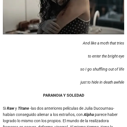
And like a moth that tries
to enter the bright eye
so I go shuffling out of life
just to hide in death awhile
PARANOIA Y SOLEDAD
Si
Raw
y
Titane
-las dos anteriores películas de Julia Ducournau-
habían conseguido alienar a los extraños, con
Alpha
parece haber
logrado lo mismo con los propios. El mundo de la realizadora
francesa es oscuro, deforme, visceral. Al mismo tiempo, tiene la