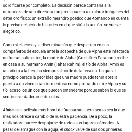
solidificarse por completo. La decisión parece contraria a la
naturaleza de una directora tan predispuesta a explorar imágenes del
deterioro físico: un extraño meandro poético que -tomando en cuenta
lo preciso del período histórico en el que sitúa la acción- se vuelve
alegórico.
Como si el acoso y la discriminación que despiertan en sus
compañeros de escuela ante la sospecha de que Alpha esté infectada
no fueran suficientes, la madre de Alpha (Golshifteh Farahani) recibe
en casa a su hermano Amin (Tahar Rahim), el tío de Alpha. Amin es
un adicto a la heroína siempre al borde de la recaída. Lo que al
principio parece la peor idea que una madre puede tener abre la
puerta a un vínculo tan tormentoso como profundo entre Alpha y su
tío, acaso los únicos que pueden entenderse porque saben lo que es
sentirse verdaderamente solos.
Alpha
es la película más hostil de Ducournau, pero acaso sea la que
más nos ofrece a cambio de nuestra paciencia. De a poco, la
realizadora parece despojarse de todos sus lugares cómodos. A
pesar del amague con la aguja, el
shock value
de sus dos primeras