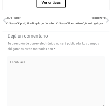
Ver críticas
Prev
N
ANTERIOR
SIGUIENTE
Crítica de “Alpha”, film dirigido por Julia Ducournau
Crítica de “Nuestra tierra”, film dirigido por Lucrecia Martel
Dejá un comentario
Tu dirección de correo electrónico no será publicada.
Los campos
obligatorios están marcados con
*
Escribí
acá...