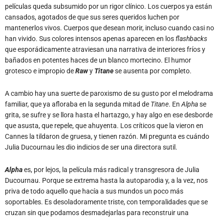
películas queda subsumido por un rigor clínico. Los cuerpos ya están
cansados, agotados de que sus seres queridos luchen por
mantenerlos vivos. Cuerpos que desean morir, incluso cuando casi no
han vivido. Sus colores intensos apenas aparecen en los
flashbacks
que esporádicamente atraviesan una narrativa de interiores fríos y
bañados en potentes haces de un blanco mortecino. El humor
grotesco e impropio de
Raw
y
Titane
se ausenta por completo.
A cambio hay una suerte de paroxismo de su gusto por el melodrama
familiar, que ya afloraba en la segunda mitad de
Titane
. En
Alpha
se
grita, se sufre y se llora hasta el hartazgo, y hay algo en ese desborde
que asusta, que repele, que ahuyenta. Los críticos que la vieron en
Cannes la tildaron de gruesa, y tienen razón. Mi pregunta es cuándo
Julia Ducournau les dio indicios de ser una directora sutil.
Alpha
es, por lejos, la película más radical y transgresora de Julia
Ducournau. Porque se extrema hasta la autoparodia y, a la vez, nos
priva de todo aquello que hacía a sus mundos un poco más
soportables. Es desoladoramente triste, con temporalidades que se
cruzan sin que podamos desmadejarlas para reconstruir una