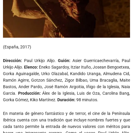
(España, 2017)
Dirección:
Paul Urkijo Alijo.
Guión:
Asier Guerricaechevarría,
Paul
Urkijo Alijo.
Elenco:
Eneko Sagardoy,
Itziar Ituño,
Josean Bengoetxea,
Gorka Aguinagalde,
Urko Olazabal,
Kandido Uranga,
Almudena Cid,
Ramón Agirre,
Gotzon Sánchez,
Zigor Bilbao,
Uma Bracaglia,
Maite
Bastos,
Ander Pardo,
José Ramón Argoitia,
Iñigo de la Iglesia,
Naia
Garcia.
Producción:
Álex de la Iglesia, Luis de Oza, Carolina Bang,
Gorka Gómez, Kiko Martínez.
Duración:
98 minutos.
En materia de género fantástico y de terror, el cine de la Península
Ibérica cuenta con una tradición que incluye nombres fuertes y que
cada tanto permite la entrada de nuevos valores con méritos para
hacer una interesante carrera. Como el vasco Paul Urkijo Alijo,