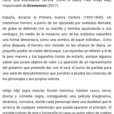
responsable de
Errementari
(2017).
España, durante la Primera Guerra Carlista (1833-1840). Un
misterioso herrero, a punto de ser ejecutado por soldados liberales,
de golpe se defiende con su martillo y termina ajusticiando a sus
verdugos. En medio de la masacre, uno de los soldados vislumbra
una forma demoníaca, como una sombra de aquel individuo… Ocho
años después, el herrero vive recluido en las afueras de Álava, un
pequeño pueblo en medio del bosque. Las leyendas se refieren a él de
la peor manera y los lugareños tratan de evitarlo, aunque algunos
saben que posee objetos de valor. La aparición de un representante
del gobierno que pretende dar con él será el punto de partida para
una serie de descubrimientos que pondrán a prueba las creencias de
los personajes y sus propios valores.
Urkijo Alijo logra mezclar ficción histórica, folclore vasco, terror,
drama y comedia negra, consiguiendo una película imaginativa,
dinámica, corrosiva, donde cada personaje tiene una dualidad que lo
arranca de cualquier estereotipo que pueda aparecer al principio. El
notable trabajo de arte y fotografía no tapa un guión pleno de vueltas