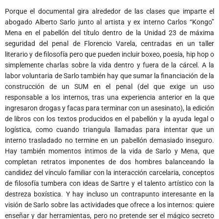
Porque el documental gira alrededor de las clases que imparte el
abogado Alberto Sarlo junto al artista y ex interno Carlos “Kongo”
Mena en el pabellón del título dentro de la Unidad 23 de máxima
seguridad del penal de Florencio Varela, centradas en un taller
literario y de filosofía pero que pueden incluir boxeo, poesía, hip hop o
simplemente charlas sobre la vida dentro y fuera de la cárcel. A la
labor voluntaria de Sarlo también hay que sumar la financiación de la
construcción de un SUM en el penal (del que exige un uso
responsable a los internos, tras una experiencia anterior en la que
ingresaron drogas y facas para terminar con un asesinato), la edición
de libros con los textos producidos en el pabellón y la ayuda legal o
logística, como cuando triangula llamadas para intentar que un
interno trasladado no termine en un pabellón demasiado inseguro.
Hay también momentos íntimos de la vida de Sarlo y Mena, que
completan retratos imponentes de dos hombres balanceando la
candidez del vínculo familiar con la interacción carcelaria, conceptos
de filosofía tumbera con ideas de Sartre y el talento artístico con la
destreza boxística. Y hay incluso un contrapunto interesante en la
visión de Sarlo sobre las actividades que ofrece a los internos: quiere
enseñar y dar herramientas, pero no pretende ser el mágico secreto