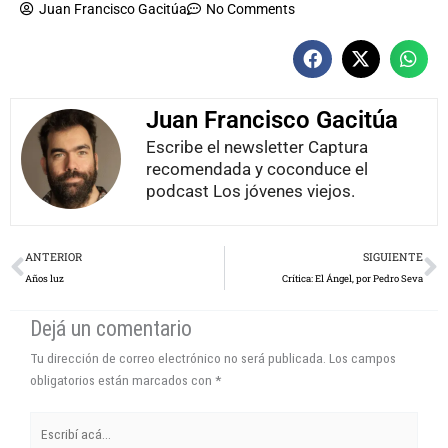
Juan Francisco Gacitúa
No Comments
Juan Francisco Gacitúa
Escribe el newsletter Captura
recomendada y coconduce el
podcast Los jóvenes viejos.
Prev
N
ANTERIOR
SIGUIENTE
Años luz
Crítica: El Ángel, por Pedro Seva
Dejá un comentario
Tu dirección de correo electrónico no será publicada.
Los campos
obligatorios están marcados con
*
Escribí
acá...