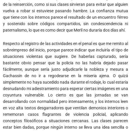
de la reinserción, como si sus clases sirvieran para evitar que alguien
vuelva a robar si estuviese pasando hambre. La confianza mutua
que tiene con los internos parece el resultado de un encuentro férreo
y sostenido sobre códigos compartidos, sin condescendencia ni
paternalismo, lo que es como decir que Merlí no duraría dos días ahí.
Respecto al registro de las actividades en el penal es que me remito al
sobreimpreso del inicio, porque parece indicar que incluiría el tipo de
situaciones violentas que sugiere. De haberlas capturado, sería
bastante obvio pensar que la policía no las habría dejado pasar
fácilmente, aunque sería justo adjudicarle la nobleza y mesura a
Gachassin de no ir a regodearse en la miseria ajena. O quizá
simplemente no haya sucedido nada durante el rodaje, lo cual estaría
desnudando mi adiestramiento para esperar ciertas imágenes en una
coyuntura vulnerable. Lo cierto es que las jornadas se van
desarrollando con normalidad pero intensamente, y los internos leen
en voz alta textos desgarradores que ventilan demonios interiores o
rememoran casos flagrantes de violencia policial, aplicando
conceptos filosóficos a situaciones cercanas. Las clases parecen
estar bien dadas, porque ningún interno se lleva una idea sencilla o