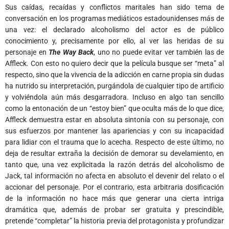
Sus caídas, recaídas y conflictos maritales han sido tema de
conversación en los programas mediáticos estadounidenses más de
una vez: el declarado alcoholismo del actor es de público
conocimiento y, precisamente por ello, al ver las heridas de su
personaje en
The Way Back
, uno no puede evitar ver también las de
Affleck. Con esto no quiero decir que la película busque ser “meta” al
respecto, sino que la vivencia de la adicción en carne propia sin dudas
ha nutrido su interpretación, purgándola de cualquier tipo de artificio
y volviéndola aún más desgarradora. Incluso en algo tan sencillo
como la entonación de un “estoy bien” que oculta más de lo que dice,
Affleck demuestra estar en absoluta sintonía con su personaje, con
sus esfuerzos por mantener las apariencias y con su incapacidad
para lidiar con el trauma que lo acecha. Respecto de este último, no
deja de resultar extraña la decisión de demorar su develamiento, en
tanto que, una vez explicitada la razón detrás del alcoholismo de
Jack, tal información no afecta en absoluto el devenir del relato o el
accionar del personaje. Por el contrario, esta arbitraria dosificación
de la información no hace más que generar una cierta intriga
dramática que, además de probar ser gratuita y prescindible,
pretende “completar” la historia previa del protagonista y profundizar