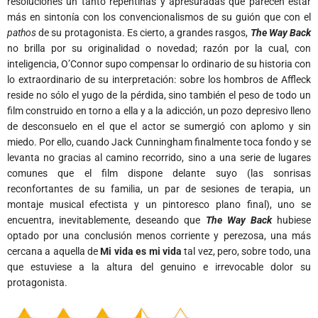
resoluciones un tanto repentinas y apresuradas que parecen estar
más en sintonía con los convencionalismos de su guión que con el
pathos
de su protagonista. Es cierto, a grandes rasgos,
The Way Back
no brilla por su originalidad o novedad; razón por la cual, con
inteligencia, O’Connor supo compensar lo ordinario de su historia con
lo extraordinario de su interpretación: sobre los hombros de Affleck
reside no sólo el yugo de la pérdida, sino también el peso de todo un
film construido en torno a ella y a la adicción, un pozo depresivo lleno
de desconsuelo en el que el actor se sumergió con aplomo y sin
miedo. Por ello, cuando Jack Cunningham finalmente toca fondo y se
levanta no gracias al camino recorrido, sino a una serie de lugares
comunes que el film dispone delante suyo (las sonrisas
reconfortantes de su familia, un par de sesiones de terapia, un
montaje musical efectista y un pintoresco plano final), uno se
encuentra, inevitablemente, deseando que
The Way Back
hubiese
optado por una conclusión menos corriente y perezosa, una más
cercana a aquella de
Mi vida es mi vida
tal vez, pero, sobre todo, una
que estuviese a la altura del genuino e irrevocable dolor su
protagonista.