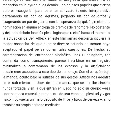
redención en la ayuda a los demás; uno de esos papeles que ciertos
actores escogerían para ostentar su vasto talento interpretativo
derramando un par de lágrimas, pegando un par de gritos y
exagerando un par de gestos con la esperanza de, quizás, recibir una
nominación en alguna entrega de premios de renombre. No obstante,
y dejando de lado los múltiples elogios que recibió hasta el momento,
la actuación de Ben Affleck en este film jamás despierta siquiera la
menor sospecha de que el actor-director oriundo de Boston haya
aceptado el papel pensando en tales cuestiones. De hecho, su
caracterización del entrenador alcohólico Jack Cunningham, tan
contenida como transparente, parece inscribirse en un registro
minimalista a contramano de los excesos y la artificialidad
usualmente asociados a este tipo de personaje. Con el corazón bajo
la manga, oculto bajo la sutileza de sus gestos, Affleck nos adentra
en el sufrimiento de Jack de una manera que se percibe sincera,
nunca forzada, y en la que entran en juego no sólo su cuerpo —esa
enorme masa muscular, remanente de una época de plenitud y vigor
físico, hoy vuelta un mero depósito de litros y litros de cerveza—, sino
también su propia persona mediática.