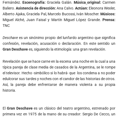
Fernández.
Escenografía:
Graciela Galán.
Música
original:
Carmen
Baliero.
Asistencia de dirección:
Ana Calvo.
Actúan:
Eleonora Wexler,
Alberto Ajaka, Graciela Pal, Marcelo Bucossi, Iván Moscher.
Músicos:
Miguel Alché, Juan Faisal y Martín Miguel López Grande.
Prensa:
TNC
Deschave
es un sinónimo propio del lunfardo argentino que significa
confesión, revelación, acusación o declaración. En este sentido un
Gran Deschave
es, siguiendo la etimología: una gran revelación.
Revelación que se hace carne en la escena una noche en la cual a una
típica pareja de clase media de casados de la Argentina, se le rompe
el televisor. Hecho -simbólico si lo habrá- que los condena a no poder
edulcorar sus tardes y noches con el candor de las historias de otros.
Así, la pareja debe enfrentarse de manera violenta a su propia
historia.
El
Gran Deschave
es un clásico del teatro argentino, estrenado por
primera vez en 1975 de la mano de su creador: Sergio De Cecco, un