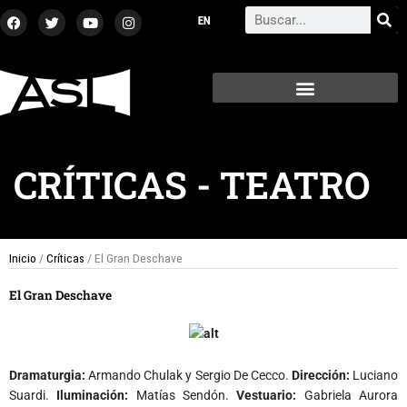
Ir
F
T
Y
I
Search
a
w
o
n
al
c
i
u
s
contenido
e
t
t
t
b
t
u
a
o
e
b
g
o
r
e
r
k
a
m
CRÍTICAS
-
TEATRO
Inicio
/
Críticas
/ El Gran Deschave
El Gran Deschave
Dramaturgia:
Armando Chulak y Sergio De Cecco.
Dirección:
Luciano
Suardi.
Iluminación:
Matías Sendón.
Vestuario:
Gabriela Aurora