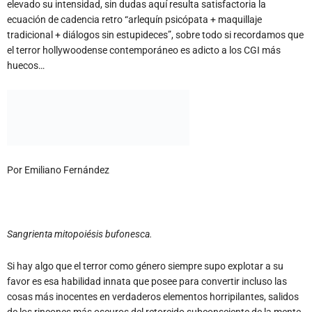
elevado su intensidad, sin dudas aquí resulta satisfactoria la
ecuación de cadencia retro “arlequín psicópata + maquillaje
tradicional + diálogos sin estupideces”, sobre todo si recordamos que
el terror hollywoodense contemporáneo es adicto a los CGI más
huecos…
Por Emiliano Fernández
Sangrienta mitopoiésis bufonesca.
Si hay algo que el terror como género siempre supo explotar a su
favor es esa habilidad innata que posee para convertir incluso las
cosas más inocentes en verdaderos elementos horripilantes, salidos
de los rincones más oscuros del retorcido subconsciente de la mente
humana. Los payasos se encuentran circunscriptos desde hace
tiempo dentro de esa lúgubre categoría. Cuando pensamos en