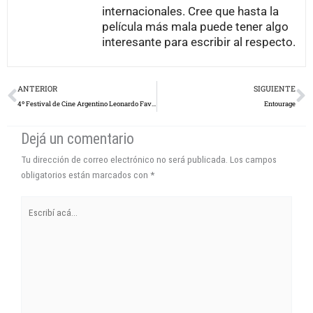
Prev
N
ANTERIOR
SIGUIENTE
4º Festival de Cine Argentino Leonardo Favio: Día 3
Entourage
Dejá un comentario
Tu dirección de correo electrónico no será publicada.
Los campos
obligatorios están marcados con
*
Escribí
acá...
Name*