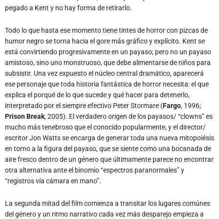
Todo lo que hasta ese momento tiene tintes de horror con pizcas de
humor negro se torna hacia el gore más gráfico y explícito. Kent se
está convirtiendo progresivamente en un payaso; pero no un payaso
amistoso, sino uno monstruoso, que debe alimentarse de niños para
subsistir. Una vez expuesto el núcleo central dramático, aparecerá
ese personaje que toda historia fantástica de horror necesita: el que
explica el porqué de lo que sucede y qué hacer para detenerlo,
interpretado por el siempre efectivo Peter Stormare (
Fargo
, 1996;
Prison Break
, 2005). El verdadero origen de los payasos/ “clowns” es
mucho más tenebroso que el conocido popularmente, y el director/
escritor Jon Watts se encarga de generar toda una nueva mitopoiésis
en torno a la figura del payaso, que se siente como una bocanada de
aire fresco dentro de un género que últimamente parece no encontrar
otra alternativa ante el binomio “espectros paranormales” y
“registros vía cámara en mano”.
La segunda mitad del film comienza a transitar los lugares comúnes
del género y un ritmo narrativo cada vez más desparejo empieza a
jugarle en contra a todo lo discretamente construido en la primera
parte. Si bien se toman ciertos riesgos, como por ejemplo la violencia
gráfica de los ataques del payaso contra los niños (caractéres que