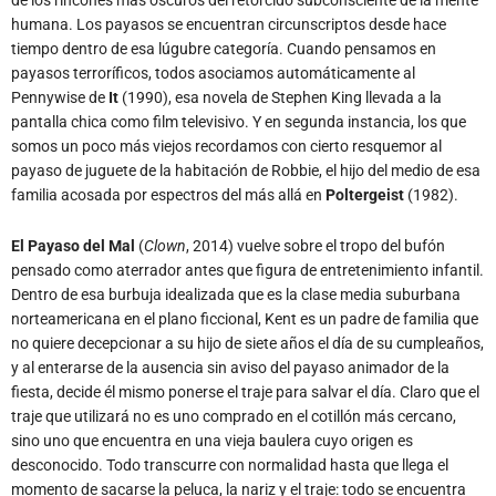
payasos terroríficos, todos asociamos automáticamente al
Pennywise de
It
(1990), esa novela de Stephen King llevada a la
pantalla chica como film televisivo. Y en segunda instancia, los que
somos un poco más viejos recordamos con cierto resquemor al
payaso de juguete de la habitación de Robbie, el hijo del medio de esa
familia acosada por espectros del más allá en
Poltergeist
(1982).
El Payaso del Mal
(
Clown
, 2014) vuelve sobre el tropo del bufón
pensado como aterrador antes que figura de entretenimiento infantil.
Dentro de esa burbuja idealizada que es la clase media suburbana
norteamericana en el plano ficcional, Kent es un padre de familia que
no quiere decepcionar a su hijo de siete años el día de su cumpleaños,
y al enterarse de la ausencia sin aviso del payaso animador de la
fiesta, decide él mismo ponerse el traje para salvar el día. Claro que el
traje que utilizará no es uno comprado en el cotillón más cercano,
sino uno que encuentra en una vieja baulera cuyo origen es
desconocido. Todo transcurre con normalidad hasta que llega el
momento de sacarse la peluca, la nariz y el traje: todo se encuentra
pegado a Kent y no hay forma de retirarlo.