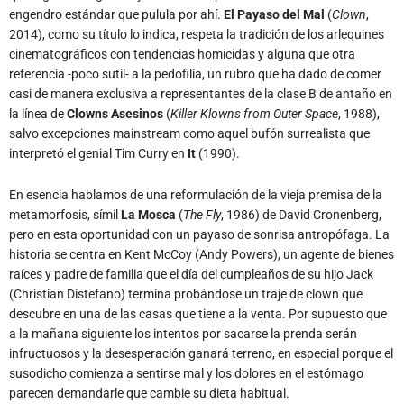
engendro estándar que pulula por ahí.
El Payaso del Mal
(
Clown
,
2014), como su título lo indica, respeta la tradición de los arlequines
cinematográficos con tendencias homicidas y alguna que otra
referencia -poco sutil- a la pedofilia, un rubro que ha dado de comer
casi de manera exclusiva a representantes de la clase B de antaño en
la línea de
Clowns Asesinos
(
Killer Klowns from Outer Space
, 1988),
salvo excepciones mainstream como aquel bufón surrealista que
interpretó el genial Tim Curry en
It
(1990).
En esencia hablamos de una reformulación de la vieja premisa de la
metamorfosis, símil
La Mosca
(
The Fly
, 1986) de David Cronenberg,
pero en esta oportunidad con un payaso de sonrisa antropófaga. La
historia se centra en Kent McCoy (Andy Powers), un agente de bienes
raíces y padre de familia que el día del cumpleaños de su hijo Jack
(Christian Distefano) termina probándose un traje de clown que
descubre en una de las casas que tiene a la venta. Por supuesto que
a la mañana siguiente los intentos por sacarse la prenda serán
infructuosos y la desesperación ganará terreno, en especial porque el
susodicho comienza a sentirse mal y los dolores en el estómago
parecen demandarle que cambie su dieta habitual.