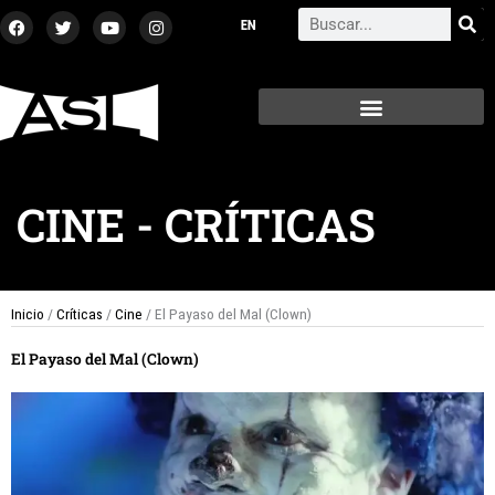
Ir
F
T
Y
I
Search
a
w
o
n
al
c
i
u
s
contenido
e
t
t
t
b
t
u
a
o
e
b
g
o
r
e
r
k
a
m
CINE
-
CRÍTICAS
Inicio
/
Críticas
/
Cine
/ El Payaso del Mal (Clown)
El Payaso del Mal (Clown)