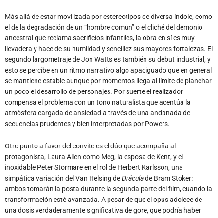
Más allá de estar movilizada por estereotipos de diversa índole, como
el de la degradación de un “hombre común” o el cliché del demonio
ancestral que reclama sacrificios infantiles, la obra en sí es muy
llevadera y hace de su humildad y sencillez sus mayores fortalezas. El
segundo largometraje de Jon Watts es también su debut industrial, y
esto se percibe en un ritmo narrativo algo apaciguado que en general
se mantiene estable aunque por momentos llega al límite de planchar
un poco el desarrollo de personajes. Por suerte el realizador
compensa el problema con un tono naturalista que acentúa la
atmósfera cargada de ansiedad a través de una andanada de
secuencias prudentes y bien interpretadas por Powers.
Otro punto a favor del convite es el dúo que acompaña al
protagonista, Laura Allen como Meg, la esposa de Kent, y el
inoxidable Peter Stormare en el rol de Herbert Karlsson, una
simpática variación del Van Helsing de
Drácula
de Bram Stoker:
ambos tomarán la posta durante la segunda parte del film, cuando la
transformación esté avanzada. A pesar de que el opus adolece de
una dosis verdaderamente significativa de gore, que podría haber