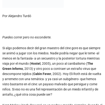
Por Alejandro Turdó
Puedes correr pero no esconderte.
Si algo podemos decir del gran maestro del cine gore es que siempre
se animó a jugar con los miedos. Nadie podría negar que le teme -al
menos en la fantasía- a un secuestro y la posterior tortura mientras
viaja por el mundo (
Hostel
, 2005), un poco al canibalismo (
The
Green Inferno
, 2013) y otro poco a contraer un extraño virus que
descompone tejidos (
Cabin Fever
, 2002). Hoy Eli Roth está de vuelta
y arremete con una temática -y ya casi un subgénero- que hemos
visto bastante en el cine: un payaso malvado que persigue y come
niños. Si eso no es una fiel representación de un miedo infantil y de
antaño, ¿qué otra cosa puede ser?
Kent McCoy (Andy Powers) es un padre y marido ejemplar. Cuando el
animador que contrata para la fiesta de cumpleaños de su hijo
cancela su presentación, él decide darle una sorpresa y aparecer