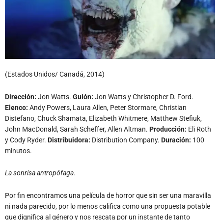
(Estados Unidos/ Canadá, 2014)
Dirección:
Jon Watts.
Guión:
Jon Watts y Christopher D. Ford.
Elenco:
Andy Powers, Laura Allen, Peter Stormare, Christian
Distefano, Chuck Shamata, Elizabeth Whitmere, Matthew Stefiuk,
John MacDonald, Sarah Scheffer, Allen Altman.
Producción:
Eli Roth
y Cody Ryder.
Distribuidora:
Distribution Company.
Duración:
100
minutos.
La sonrisa antropófaga.
Por fin encontramos una película de horror que sin ser una maravilla
ni nada parecido, por lo menos califica como una propuesta potable
que dignifica al género y nos rescata por un instante de tanto