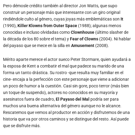
rindiéndole culto al género, cuyas joyas más emblemáticas son
It
(1990),
Killer Klowns from Outer Space
(1988); algunas menos
conocidas e incluso olvidadas como
Clownhouse
(último slasher de
la década de los 80 sobre el tema) y
Fear of Clowns
(2004). Ni hablar
del payaso que se mece en la silla en
Amusement
(2008).
Mérito aparte merece el actor sueco Peter Stormare, quien ayudará a
la esposa de Kent a combatir el mal que padece su marido de una
forma un tanto drástica. Su rostro -que resulta muy familiar en el
cine- encaja a la perfección con este personaje que viene a adicionar
un poco de humor a la cuestión. Casi sin gore, poco terror (más bien
un toque de suspendo), actores no conocidos en su mayoría y
asesinatos fuera de cuadro,
El Payaso del Mal
podría ser para
muchos una buena alternativa del género aunque no le alcance.
Rescatemos que vemos al productor en acción y disfrutemos de una
historia que va por otros caminos y se distingue del resto. Así puede
que se disfrute más.