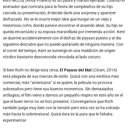
disfrazado. No se le ocurre mejor idea que hurgar en un viejo y
misterioso cofre, donde parece encontrar el atuendo ideal. Su hijo se
queda encantado y su esposa maravillada por tremenda acción. Kent
se duerme accidentalmente con el disfraz de payaso puesto y al día
siguiente descubre que no puede quitárselo de ninguna manera. Con
el correr del tiempo, Kent se sumerge en una maldición de origen
nórdico bastante desconocida vinculada al lado oscuro.
Si bien Roth no dirige esta cinta,
El Payaso del Mal
(
Clown
, 2014)
está plagada de sus marcas de estilo. Quizá con una estética más
comercial, más “americana” si se quiere, la película no provoca
sobresaltos pero tiene sus buenos momentos. Sin demasiados
artilugios, el film viene a darnos un pequeño respiro en este año en el
que el buen terror no se hizo presente. Convengamos que Roth
también juega muy bien con la tensión pero esta vez se ha volcado
más hacia lo sobrenatural. Quizá ésta es la pata que le faltaba
experimentar.
Pero démosle crédito también al director Jon Watts, que supo
construir un personaje más que interesante con un giro original