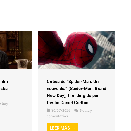
 film
Crítica de “Spider-Man: Un
szka
nuevo día” (Spider-Man: Brand
New Day), film dirigido por
Destin Daniel Cretton
 hay
30/07/2026
No hay
comentarios
LEER MÁS →