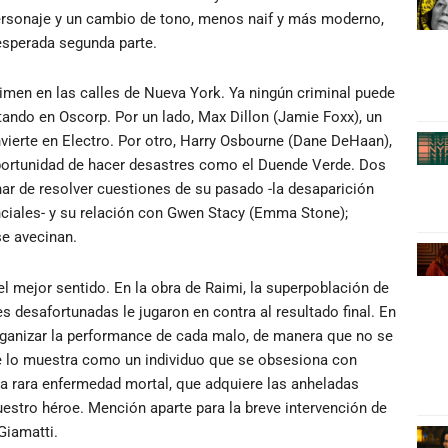
personaje y un cambio de tono, menos naif y más moderno,
esperada segunda parte.
men en las calles de Nueva York. Ya ningún criminal puede
tando en Oscorp. Por un lado, Max Dillon (Jamie Foxx), un
nvierte en Electro. Por otro, Harry Osbourne (Dane DeHaan),
oportunidad de hacer desastres como el Duende Verde. Dos
nar de resolver cuestiones de su pasado -la desaparición
nciales- y su relación con Gwen Stacy (Emma Stone);
e avecinan.
 el mejor sentido. En la obra de Raimi, la superpoblación de
s desafortunadas le jugaron en contra al resultado final. En
organizar la performance de cada malo, de manera que no se
e lo muestra como un individuo que se obsesiona con
a rara enfermedad mortal, que adquiere las anheladas
estro héroe. Mención aparte para la breve intervención de
Giamatti.