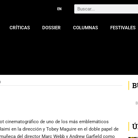
Search
CRÍTICAS
DOSSIER
COLUMNAS
FESTIVALES
a
B
boot cinematográfico de uno de los más emblemáticos
Ú
Raimi en la dirección y Tobey Maguire en el doble papel de
na muñeca del director Marc Webb y Andrew Garfield como