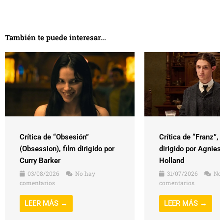
También te puede interesar...
Crítica de “Obsesión”
Crítica de “Franz”,
(Obsession), film dirigido por
dirigido por Agnie
Curry Barker
Holland
03/08/2026
No hay
31/07/2026
No
comentarios
comentarios
LEER MÁS →
LEER MÁS →