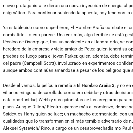
nuevo protagonista le dieron una nueva inyección de energía al 
enigmático. Para continuar subiendo la apuesta, hoy tenemos la 
Ya establecido como superhéroe, El Hombre Araña combate el cri
combatirlo… o eso parece. Una vez más, algo terrible se está ges
técnico de Oscorp que, tras un accidente en el laboratorio, se co
heredero de la empresa y viejo amigo de Peter, quien tendrá su 
pruebas de fuego para el joven Parker, quien, además, debe termi
del padre (Campbell Scott), involucrado en experimentos confide
aunque ambos continúan amándose a pesar de los peligros que s
Desde el vamos, la película remitía a
El Hombre Araña 3
, y no en
villanos -ninguno desarrollado como era debido- y otras decisione
esta oportunidad, Webb y sus guionistas se las arreglaron para 
pisen. Aunque Dillon/ Electro aparece más al comienzo, donde s
Spidey, es Harry quien se luce; un muchacho atormentado, con un
cualidades que lo transforman en el más temible adversario de nu
Aleksei Sytsevich/ Rino, a cargo de un desaprovechadísimo Paul 