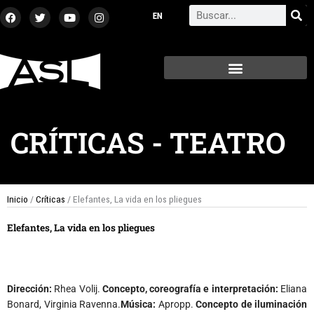
Ir
F
T
Y
I
Search
a
w
o
n
al
c
i
u
s
contenido
e
t
t
t
b
t
u
a
o
e
b
g
o
r
e
r
k
a
m
CRÍTICAS
-
TEATRO
Inicio
/
Críticas
/ Elefantes, La vida en los pliegues
Elefantes, La vida en los pliegues
Dirección:
Rhea Volij.
Concepto, coreografía e interpretación:
Eliana
Bonard, Virginia Ravenna.
Música:
Apropp.
Concepto de iluminación