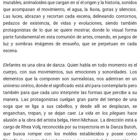
mutables, animaloides que cargan en sí el origen y la historia, sonidos
que acompasan el movimiento, el agua, la lluvia, gotas y silencios.
Las luces, abrazan y recortan cada escena, delineando contornos,
pedazos de existencia, de vidas y evoluciones, siendo también
protagonistas de lo que se quiere mostrar, donde lo visual forma
parte fundamental en esta comunión de artes, creando, en juegos de
luz y sombras imágenes de ensueño, que se perpetuan en cada
escena
.
Elefantes
es una obra de danza. Quien habla en todo momento es el
cuerpo, con sus movimientos, sus emociones y sonoridades. Los
elementos que la componen son surrealistas, nos adentran en un
universo onírico, donde el significado está ahí para contemplarlo pero
también para que cada uno interprete las formas que percibe a su
manera. Las protagonistas cuelgan gran parte del tiempo de una
soga que se liga a sus cabellos, y desde allí se desplazan, se
enganchan, trepan, y se dejan caer.
La vida en los pliegues
hace
alusión a la obra del artista belga, Henri Michaux. La dirección está a
cargo de Rhea Volij, reconocida por su trayectoria en la Danza Butoh,
que busca romper con los moldes establecidos y posee como