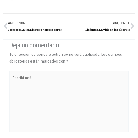
Prev
N
ANTERIOR
SIGUIENTE
Scorsese: La era DiCaprio (tercera parte)
Elefantes, La vida en los pliegues
Dejá un comentario
Tu dirección de correo electrónico no será publicada.
Los campos
obligatorios están marcados con
*
Escribí
acá...