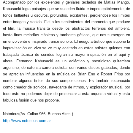
Acompañado por los excelentes y geniales teclados de Matias Mango,
Kabusacki logra paisajes que se suceden fluida e imperceptiblemente, de
tonos brillantes u oscuros, profundos, excitantes, perdiéndose los límites
entre imagen y sonido. Fiel a los sentimientos del momento que produce
el film, la música transita desde los abstractos terrenos del ambient,
hasta finas melodías clásicas y tambores góticos, que nos sumergen en
un envolvente e inspirado trance sonoro.
El riesgo artístico que supone la
improvisación en vivo se ve muy aceitado en estos artistas quienes con
trabajada técnica de sonidos logran su mayor inspiración en el aquí y
ahora.
Fernando Kabusacki es un ecléctico y prestigioso guitarrista
argentino, de extensa carrera solista, con varios discos grabados, donde
se aprecian influencias en la música de Brian Eno o Robert Fripp por
nombrar algunos tintes de sus composiciones. Es
también reconocido
como creador de sonidos, navegante de ritmos, y explorador musical, por
todo esto no podemos dejar de presenciar a esta orquesta virtual y esta
fabulosa fusión que nos propone.
Notorious(Av. Callao 966, Buenos Aires )
http://www.notorious.com.ar