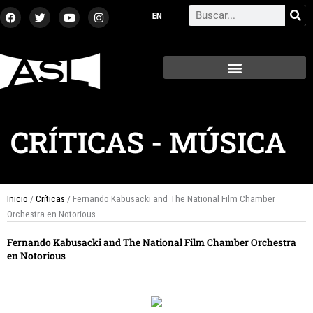
Ir
F
T
Y
I
Search
a
w
o
n
al
c
i
u
s
contenido
e
t
t
t
b
t
u
a
o
e
b
g
o
r
e
r
k
a
m
CRÍTICAS
-
MÚSICA
Inicio
/
Críticas
/ Fernando Kabusacki and The National Film Chamber
Orchestra en Notorious
Fernando Kabusacki and The National Film Chamber Orchestra
en Notorious