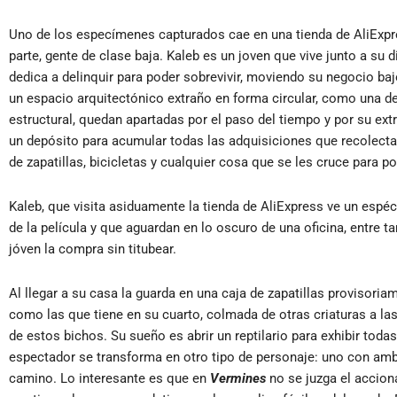
Uno de los especímenes capturados cae en una tienda de AliExpre
parte, gente de clase baja. Kaleb es un joven que vive junto a su 
dedica a delinquir para poder sobrevivir, moviendo su negocio bajo
un espacio arquitectónico extraño en forma circular, como una de
estructural, quedan apartadas por el paso del tiempo y por su ext
un depósito para acumular todas las adquisiciones que recolectan 
de zapatillas, bicicletas y cualquier cosa que se les cruce para p
Kaleb, que visita asiduamente la tienda de AliExpress ve un espéc
de la película y que aguardan en lo oscuro de una oficina, entre tan
jóven la compra sin titubear.
Al llegar a su casa la guarda en una caja de zapatillas provisor
como las que tiene en su cuarto, colmada de otras criaturas a
de estos bichos. Su sueño es abrir un reptilario para exhibir toda
espectador se transforma en otro tipo de personaje: uno con ambi
camino. Lo interesante es que en
Vermines
no se juzga el accion