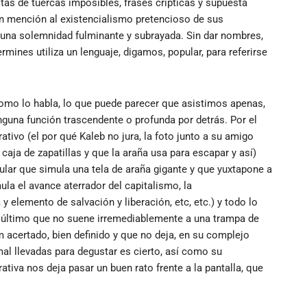
as de tuercas imposibles, frases crípticas y supuesta
n mención al existencialismo pretencioso de sus
n una solemnidad fulminante y subrayada. Sin dar nombres,
rmines utiliza un lenguaje, digamos, popular, para referirse
 como lo habla, lo que puede parecer que asistimos apenas,
nguna función trascendente o profunda por detrás. Por el
ativo (el por qué Kaleb no jura, la foto junto a su amigo
caja de zapatillas y que la araña usa para escapar y así)
ular que simula una tela de araña gigante y que yuxtapone a
ula el avance aterrador del capitalismo, la
y elemento de salvación y liberación, etc, etc.) y todo lo
o último que no suene irremediablemente a una trampa de
m acertado, bien definido y que no deja, en su complejo
mal llevadas para degustar es cierto, así como su
tiva nos deja pasar un buen rato frente a la pantalla, que