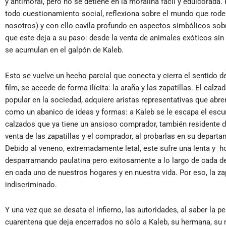
y antimoral, pero no se detiene en la moralina fácil y edulcorada. 
todo cuestionamiento social, reflexiona sobre el mundo que rodea
nosotros) y con ello cavila profundo en aspectos simbólicos sob
que este deja a su paso: desde la venta de animales exóticos sin n
se acumulan en el galpón de Kaleb.
Esto se vuelve un hecho parcial que conecta y cierra el sentido d
film, se accede de forma ilícita: la araña y las zapatillas. El cal
popular en la sociedad, adquiere aristas representativas que abr
como un abanico de ideas y formas: a Kaleb se le escapa el escur
calzados que ya tiene un ansioso comprador, también residente del
venta de las zapatillas y el comprador, al probarlas en su departa
Debido al veneno, extremadamente letal, este sufre una lenta y
h
desparramando paulatina pero exitosamente a lo largo de cada d
en cada uno de nuestros hogares y en nuestra vida. Por eso, la za
indiscriminado.
Y una vez que se desata el infierno, las autoridades, al saber la 
cuarentena que deja encerrados no sólo a Kaleb, su hermana, su 