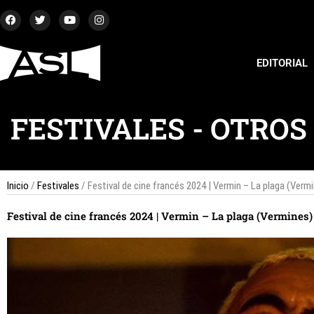
Ir
F
T
Y
I
a
w
o
n
al
c
i
u
s
contenido
e
t
t
t
b
t
u
a
EDITORIAL
o
e
b
g
o
r
e
r
k
a
m
FESTIVALES
-
OTROS
Inicio
/
Festivales
/ Festival de cine francés 2024 | Vermin – La plaga (Verm
Festival de cine francés 2024 | Vermin – La plaga (Vermines)