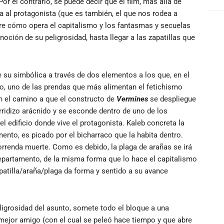
Por el contrario, se puede decir que el film, más allá de
 al protagonista (que es también, el que nos rodea a
re cómo opera el capitalismo y los fantasmas y secuelas
oción de su peligrosidad, hasta llegar a las zapatillas que
e su simbólica a través de dos elementos a los que, en el
zado, uno de las prendas que más alimentan el fetichismo
en el camino a que el constructo de
Vermines
se despliegue
ridizo arácnido y se esconde dentro de uno de los
 edificio donde vive el protagonista. Kaleb concreta la
mento, es picado por el bicharraco que la habita dentro.
orrenda muerte. Como es debido, la plaga de arañas se irá
epartamento, de la misma forma que lo hace el capitalismo
patilla/araña/plaga da forma y sentido a su avance
peligrosidad del asunto, somete todo el bloque a una
mejor amigo (con el cual se peleó hace tiempo y que abre