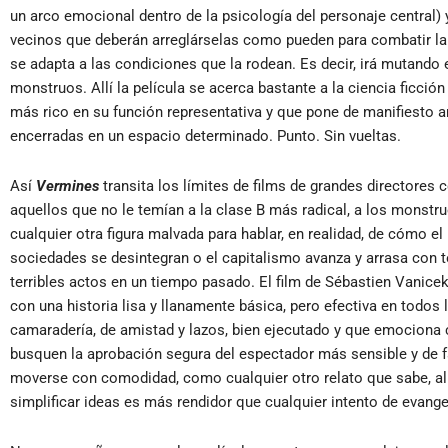
un arco emocional dentro de la psicología del personaje central) 
vecinos que deberán arreglárselas como pueden para combatir la
se adapta a las condiciones que la rodean. Es decir, irá mutando
monstruos. Allí la película se acerca bastante a la ciencia ficci
más rico en su función representativa y que pone de manifiesto 
encerradas en un espacio determinado. Punto. Sin vueltas.
Así
Vermines
transita los límites de films de grandes directore
aquellos que no le temían a la clase B más radical, a los monstr
cualquier otra figura malvada para hablar, en realidad, de cómo el
sociedades se desintegran o el capitalismo avanza y arrasa con
terribles actos en un tiempo pasado. El film de Sébastien Vanice
con una historia lisa y llanamente básica, pero efectiva en todos
camaradería, de amistad y lazos, bien ejecutado y que emociona 
busquen la aprobación segura del espectador más sensible y de f
moverse con comodidad, como cualquier otro relato que sabe, al
simplificar ideas es más rendidor que cualquier intento de evange