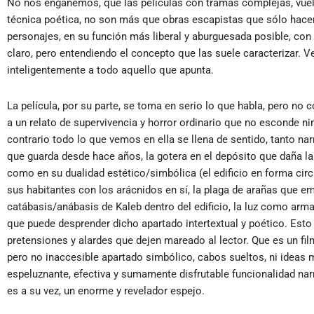
No nos engañemos, que las películas con tramas complejas, vuelt
técnica poética, no son más que obras escapistas que sólo hace
personajes, en su función más liberal y aburguesada posible, co
claro, pero entendiendo el concepto que las suele caracterizar. Ve
inteligentemente a todo aquello que apunta.
La película, por su parte, se toma en serio lo que habla, pero no
a un relato de supervivencia y horror ordinario que no esconde ni
contrario todo lo que vemos en ella se llena de sentido, tanto narr
que guarda desde hace años, la gotera en el depósito que daña la 
como en su dualidad estético/simbólica (el edificio en forma circ
sus habitantes con los arácnidos en sí, la plaga de arañas que em
catábasis/anábasis de Kaleb dentro del edificio, la luz como arma 
que puede desprender dicho apartado intertextual y poético. Est
pretensiones y alardes que dejen mareado al lector. Que es un fil
pero no inaccesible apartado simbólico, cabos sueltos, ni ideas 
espeluznante, efectiva y sumamente disfrutable funcionalidad narra
es a su vez, un enorme y revelador espejo.