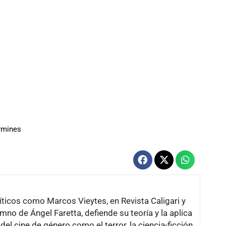
rmines
ríticos como Marcos Vieytes, en Revista Caligari y
mno de Ángel Faretta, defiende su teoría y la aplica
l cine de género como el terror, la ciencia-ficción