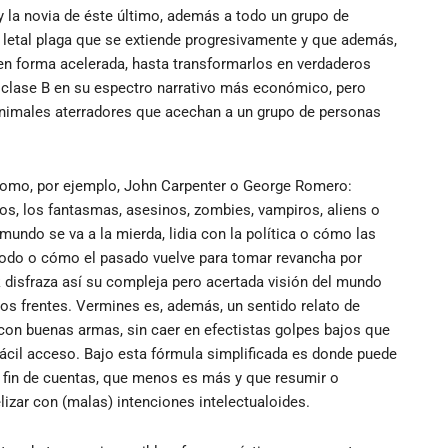
y la novia de éste último, además a todo un grupo de
 letal plaga que se extiende progresivamente y que además,
 en forma acelerada, hasta transformarlos en verdaderos
ón clase B en su espectro narrativo más económico, pero
animales aterradores que acechan a un grupo de personas
s como, por ejemplo, John Carpenter o George Romero:
uos, los fantasmas, asesinos, zombies, vampiros, aliens o
 mundo se va a la mierda, lidia con la política o cómo las
 todo o cómo el pasado vuelve para tomar revancha por
k disfraza así su compleja pero acertada visión del mundo
 los frentes. Vermines es, además, un sentido relato de
con buenas armas, sin caer en efectistas golpes bajos que
ácil acceso. Bajo esta fórmula simplificada es donde puede
 fin de cuentas, que menos es más y que resumir o
lizar con (malas) intenciones intelectualoides.