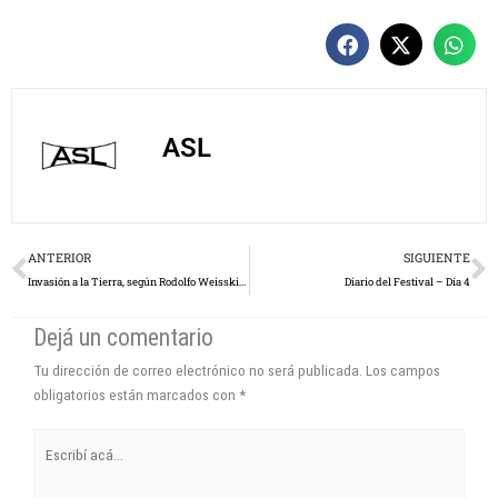
ASL
Prev
N
ANTERIOR
SIGUIENTE
Invasión a la Tierra, según Rodolfo Weisskirch
Diario del Festival – Día 4
Dejá un comentario
Tu dirección de correo electrónico no será publicada.
Los campos
obligatorios están marcados con
*
Escribí
acá...