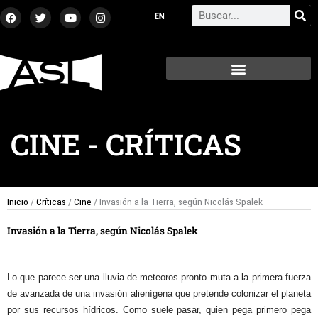
Ir
F
T
Y
I
Search
a
w
o
n
al
c
i
u
s
contenido
e
t
t
t
b
t
u
a
o
e
b
g
o
r
e
r
k
a
m
CINE
-
CRÍTICAS
Inicio
/
Críticas
/
Cine
/ Invasión a la Tierra, según Nicolás Spalek
Invasión a la Tierra, según Nicolás Spalek
Lo que parece ser una lluvia de meteoros pronto muta a la primera fuerza
de avanzada de una invasión alienígena que pretende colonizar el planeta
por sus recursos hídricos. Como suele pasar, quien pega primero pega