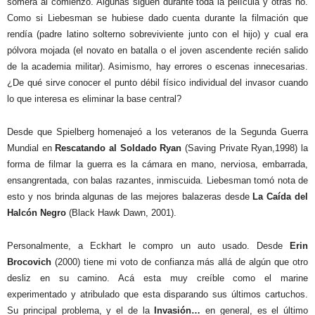
somera al comienzo. Algunas siguen durante toda la película y otras no.
Como si Liebesman se hubiese dado cuenta durante la filmación que
rendía (padre latino solterno sobreviviente junto con el hijo) y cual era
pólvora mojada (el novato en batalla o el joven ascendente recién salido
de la academia militar). Asimismo, hay errores o escenas innecesarias.
¿De qué sirve conocer el punto débil físico individual del invasor cuando
lo que interesa es eliminar la base central?
Desde que Spielberg homenajeó a los veteranos de la Segunda Guerra
Mundial en
Rescatando al Soldado Ryan
(Saving Private Ryan,1998) la
forma de filmar la guerra es la cámara en mano, nerviosa, embarrada,
ensangrentada, con balas razantes, inmiscuida. Liebesman tomó nota de
esto y nos brinda algunas de las mejores balazeras desde
La Caída del
Halcón Negro
(Black Hawk Dawn, 2001).
Personalmente, a Eckhart le compro un auto usado. Desde
Erin
Brocovich
(2000) tiene mi voto de confianza más allá de algún que otro
desliz en su camino. Acá esta muy creíble como el marine
experimentado y atribulado que esta disparando sus últimos cartuchos.
Su principal problema, y el de la
Invasión…
en general, es el último