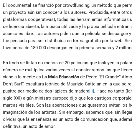
El documental se financió por crowdfunding, un método que per
un proyecto aún sin conocer a los autores. Producida, entre otros
plataformas cooperativas), todas las herramientas informáticas ut
de licencia abierta; la música utilizada y la propia película ent
acceso es libre. Los autores piden que la película se descargue y 
fue pensada para ser distribuida en forma gratuita por la web. Se
tuvo cerca de 180.000 descargas en la primera semana y 2 millon
En imdb se listan no menos de 20 películas que incluyen la palabr
número se multiplica varias veces si consideramos las que tiene
viene a la mente es
La Mala Educación
de Pedro “El Grande” Almo
Don’t Surf”, escultura icónica de Maurizio Cattelan en la que se
pupitre por medio de dos lápices de madera
[ii]
. Hace no tanto (l
siglo XXI) algún ministro europeo dijo que los castigos corporal
marcas visibles. Son las aberraciones que queremos evitar, los h
imaginación de los artistas. Sin embargo, sabemos que, sin llegar
olvidar que la enseñanza es un acto de comunicación que, ademá
definitiva, un acto de amor.