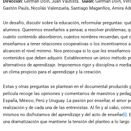
Dirección:
Germán Doin, Juan Vautista..
Guión:
Germán Doin,
Veró
Gastón Pauls, Nicolás Valenzuela, Santiago Magariños, Amira Ad
Un desafío, discutir sobre la educación, reformular preguntas: q
alumnos. Queremos enseñarles a pensar, a resolver problemas,
cuánto contenido absorbieron, cuántos nombres recuerdan, qué c
enseñamos a tener relaciones cooperativas o los incentivamos a
alcancen el nivel mínimo. Nos preocupa si lo que les enseñamos s
contenidos que deben adquirir. Establecemos un único método 
alternativos de aprendizaje. Imponemos rigor y disciplina o med
un clima propicio para el aprendizaje y la creación.
Estas y otras preguntas se plantean en el documental producido p
película recoge las opiniones y comentarios de maestros y pedag
España, México, Perú y Uruguay. La pasión por enseñar, el amor po
realización y de cada una de las entrevistas. Al fin y al cabo, c
mismos no disfrutamos del aprendizaje y del acto de enseñar
[i]
. 
una dramatización que mantiene la tensión del planteo a lo largo d