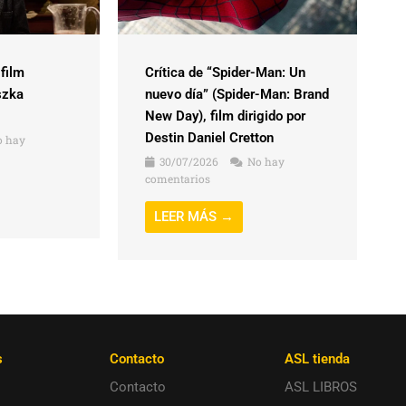
 film
Crítica de “Spider-Man: Un
szka
nuevo día” (Spider-Man: Brand
New Day), film dirigido por
Destin Daniel Cretton
 hay
30/07/2026
No hay
comentarios
LEER MÁS →
s
Contacto
ASL tienda
Contacto
ASL LIBROS