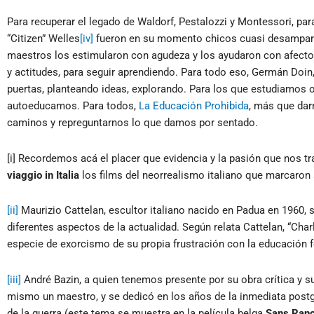
Para recuperar el legado de Waldorf, Pestalozzi y Montessori, par
“Citizen” Welles
[iv]
fueron en su momento chicos cuasi desampar
maestros los estimularon con agudeza y los ayudaron con afecto 
y actitudes, para seguir aprendiendo. Para todo eso, Germán Doin, 
puertas, planteando ideas, explorando. Para los que estudiamos
autoeducamos. Para todos,
La Educación Prohibida
, más que dar
caminos y repreguntarnos lo que damos por sentado.
[i] Recordemos acá el placer que evidencia y la pasión que nos 
viaggio in Italia
los films del neorrealismo italiano que marcaron 
[ii]
Maurizio Cattelan, escultor italiano nacido en Padua en 1960, 
diferentes aspectos de la actualidad. Según relata Cattelan, “Char
especie de exorcismo de su propia frustración con la educación 
[iii]
André Bazin, a quien tenemos presente por su obra crítica y su
mismo un maestro, y se dedicó en los años de la inmediata postgu
de la guerra (este tema se muestra en la película belga
Sans Ran