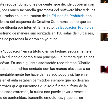
mite recoger donaciones de gente que decide cooperar con
, por Franco Iacomella (promotor del software libre y de las
ilizadas en la realización de
La Educación Prohibida
son
ran dentro del esquema de Creative Commons, por lo que su
se difunda por internet. En efecto,
La Educación Prohibida
 estrenó de manera sincronizada en 130 salas de 13 países,
es de personas la vieron en youtube.
a “Educación” en su título o en su tagline; seguramente el
n la educación como tema principal. La primera que se nos
dóvar. En una siguiente asociación recordamos “Charlie
 representa un chico sentado con las manos clavadas a su
amentablemente fue hace demasiado poco y sí, fue en el
es en el aula estaban permitidos siempre que no dejaran
orrores que quisiéramos que solo fueran el fruto de la
 a esos extremos, la rutina nos puede llevar a veces a
s de contenidos, transmite emociones, y que es, en