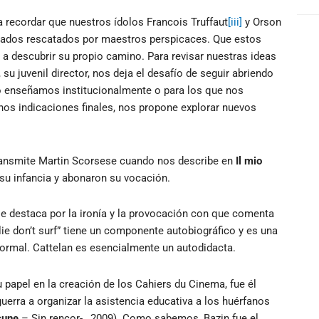
a recordar que nuestros ídolos Francois Truffaut
[iii]
y Orson
ados rescatados por maestros perspicaces. Que estos
a descubrir su propio camino. Para revisar nuestras ideas
su juvenil director, nos deja el desafío de seguir abriendo
 o enseñamos institucionalmente o para los que nos
nos indicaciones finales, nos propone explorar nuevos
transmite Martin Scorsese cuando nos describe en
Il mio
su infancia y abonaron su vocación.
se destaca por la ironía y la provocación con que comenta
lie don’t surf” tiene un componente autobiográfico y es una
formal. Cattelan es esencialmente un autodidacta.
 papel en la creación de los Cahiers du Cinema, fue él
erra a organizar la asistencia educativa a los huérfanos
cune
– Sin rencor- , 2009). Como sabemos, Bazin fue el