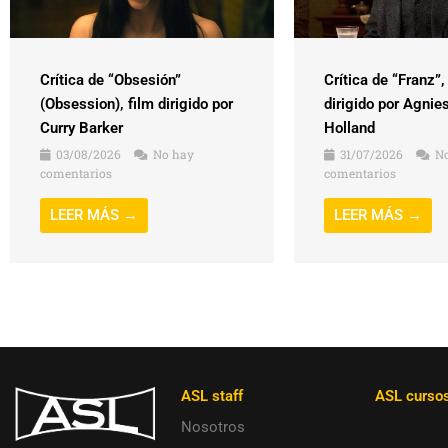
Crítica de “Obsesión”
Crítica de “Franz”,
(Obsession), film dirigido por
dirigido por Agnie
Curry Barker
Holland
03/08/2026
No hay
31/07/2026
No
comentarios
comentarios
LEER MÁS →
LEER MÁS →
ASL staff
ASL curso
Nosotros