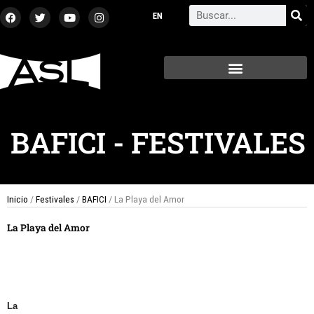
Ir
F
T
Y
I
Search
a
w
o
n
al
c
i
u
s
contenido
e
t
t
t
b
t
u
a
o
e
b
g
o
r
e
r
k
a
m
BAFICI
-
FESTIVALES
Inicio
/
Festivales
/
BAFICI
/ La Playa del Amor
La Playa del Amor
La