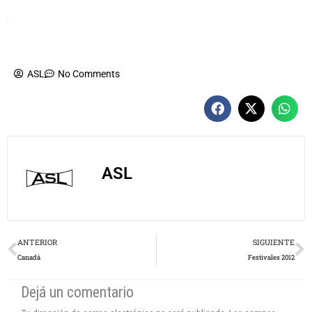
ASL
No Comments
ASL
Prev
N
ANTERIOR
SIGUIENTE
Canadá
Festivales 2012
Dejá un comentario