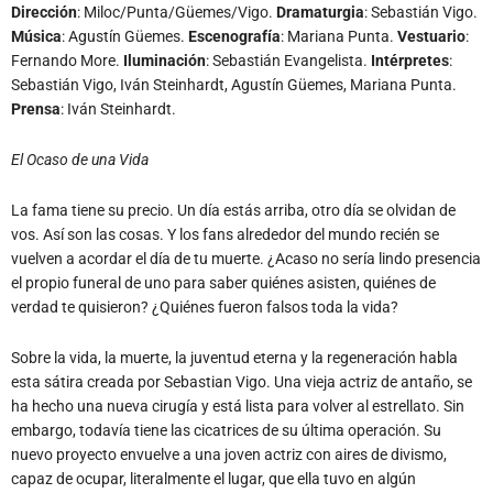
Dirección
: Miloc/Punta/Güemes/Vigo.
Dramaturgia
: Sebastián Vigo.
Música
: Agustín Güemes.
Escenografía
: Mariana Punta.
Vestuario
:
Fernando More.
Iluminación
: Sebastián Evangelista.
Intérpretes
:
Sebastián Vigo, Iván Steinhardt, Agustín Güemes, Mariana Punta.
Prensa
: Iván Steinhardt.
El Ocaso de una Vida
La fama tiene su precio. Un día estás arriba, otro día se olvidan de
vos. Así son las cosas. Y los fans alrededor del mundo recién se
vuelven a acordar el día de tu muerte. ¿Acaso no sería lindo presencia
el propio funeral de uno para saber quiénes asisten, quiénes de
verdad te quisieron? ¿Quiénes fueron falsos toda la vida?
Sobre la vida, la muerte, la juventud eterna y la regeneración habla
esta sátira creada por Sebastian Vigo. Una vieja actriz de antaño, se
ha hecho una nueva cirugía y está lista para volver al estrellato. Sin
embargo, todavía tiene las cicatrices de su última operación. Su
nuevo proyecto envuelve a una joven actriz con aires de divismo,
capaz de ocupar, literalmente el lugar, que ella tuvo en algún