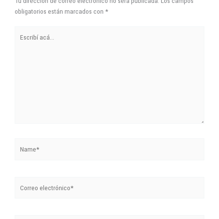
Tu dirección de correo electrónico no será publicada.
Los campos
obligatorios están marcados con
*
Escribí
acá...
Name*
Correo
electrónico*