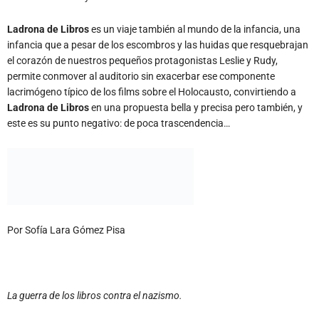
Ladrona de Libros
es un viaje también al mundo de la infancia, una
infancia que a pesar de los escombros y las huidas que resquebrajan
el corazón de nuestros pequeños protagonistas Leslie y Rudy,
permite conmover al auditorio sin exacerbar ese componente
lacrimógeno típico de los films sobre el Holocausto, convirtiendo a
Ladrona de Libros
en una propuesta bella y precisa pero también, y
este es su punto negativo: de poca trascendencia…
Por Sofía Lara Gómez Pisa
La guerra de los libros contra el nazismo.
“Bien hecho, Winslet”, le dice Ricky Gervais a la actriz británica en los
Globo de Oro de 2009, felicitándola por la estatuilla que le mereció su
actuación en
El Lector
. “Te dije, hacé una película sobre el Holocausto