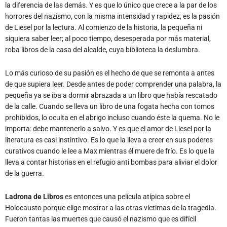
siquiera saber leer; al poco tiempo, desesperada por más material,
roba libros de la casa del alcalde, cuya biblioteca la deslumbra.
Lo más curioso de su pasión es el hecho de que se remonta a antes
de que supiera leer. Desde antes de poder comprender una palabra, la
pequeña ya se iba a dormir abrazada a un libro que había rescatado
de la calle. Cuando se lleva un libro de una fogata hecha con tomos
prohibidos, lo oculta en el abrigo incluso cuando éste la quema. No le
importa: debe mantenerlo a salvo. Y es que el amor de Liesel por la
literatura es casi instintivo. Es lo que la lleva a creer en sus poderes
curativos cuando le lee a Max mientras él muere de frío. Es lo que la
lleva a contar historias en el refugio anti bombas para aliviar el dolor
de la guerra.
Ladrona de Libros
es entonces una película atípica sobre el
Holocausto porque elige mostrar a las otras víctimas de la tragedia.
Fueron tantas las muertes que causó el nazismo que es difícil
concentrarse en la muerte espiritual de los millones de alemanes que
no pertenecían al Partido y que morían de miedo todos los días por
ello. Es difícil entender que una fogata de libros para “limpiarse moral