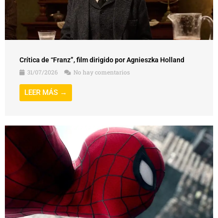
Crítica de “Franz”, film dirigido por Agnieszka Holland
31/07/2026
No hay comentarios
LEER MÁS →
Crítica de “Spider-Man: Un nuevo día” (Spider-Man: Brand
New Day), film dirigido por Destin Daniel Cretton
30/07/2026
No hay comentarios