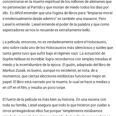
e intelectualmente desde adentro” es también una masacre. Pero
Liesel lo entiende. Liesel entiende el poder de la palabra y que como
espectadores se nos lo recuerde es extrañamente bello.
La película, entonces, no es verdaderamente sobre
el
Holocausto,
sino sobre cada uno de los Holocaustos más silenciosos y sutiles que
tanta gente tuvo que sufrir bajo el régimen nazi. La actuación de
Sophie Nélisse es increíble: logra recordarnos con simples miradas el
miedo y la incertidumbre de la época. El guión, adaptado del libro de
Markus Zusak, es bueno, aunque no excelente; se nota, de a
momentos, que ciertas elecciones estilísticas funcionan mejor en
papel. El libro está narrado por la muerte, lo cual se hace a medias y
en off
en el film, y resulta un poco torpe.
El fuerte de la película es más bien su historia. En una escena con
toda su familia, Liesel asegura que todo lo que hicieron por cuidar a
otros arriesgándose ellos fue porque “simplemente estábamos
siendo humanos”. Así, el mayor triunfo de la película es recordarnos,
en el peor momento de nuestra historia, de nuestra propia
humanidad.