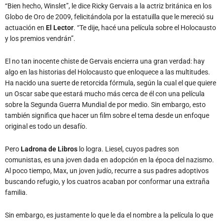
y los premios vendrán”.
El no tan inocente chiste de Gervais encierra una gran verdad: hay
algo en las historias del Holocausto que enloquece a las multitudes.
Ha nacido una suerte de retorcida fórmula, según la cual el que quiere
un Oscar sabe que estará mucho más cerca de él con una película
sobre la Segunda Guerra Mundial de por medio. Sin embargo, esto
también significa que hacer un film sobre el tema desde un enfoque
original es todo un desafío.
Pero
Ladrona de Libros
lo logra. Liesel, cuyos padres son
comunistas, es una joven dada en adopción en la época del nazismo.
Al poco tiempo, Max, un joven judío, recurre a sus padres adoptivos
buscando refugio, y los cuatros acaban por conformar una extraña
familia.
Sin embargo, es justamente lo que le da el nombre a la película lo que
la diferencia de las demás. Y es que lo único que crece a la par de los
horrores del nazismo, con la misma intensidad y rapidez, es la pasión
de Liesel por la lectura. Al comienzo de la historia, la pequeña ni