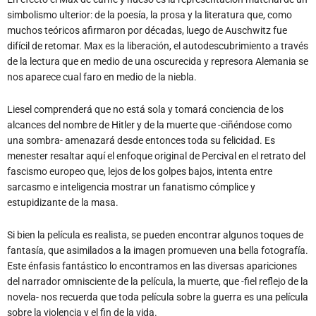
simbolismo ulterior: de la poesía, la prosa y la literatura que, como
muchos teóricos afirmaron por décadas, luego de Auschwitz fue
difícil de retomar. Max es la liberación, el autodescubrimiento a través
de la lectura que en medio de una oscurecida y represora Alemania se
nos aparece cual faro en medio de la niebla.
Liesel comprenderá que no está sola y tomará conciencia de los
alcances del nombre de Hitler y de la muerte que -ciñéndose como
una sombra- amenazará desde entonces toda su felicidad. Es
menester resaltar aquí el enfoque original de Percival en el retrato del
fascismo europeo que, lejos de los golpes bajos, intenta entre
sarcasmo e inteligencia mostrar un fanatismo cómplice y
estupidizante de la masa.
Si bien la película es realista, se pueden encontrar algunos toques de
fantasía, que asimilados a la imagen promueven una bella fotografía.
Este énfasis fantástico lo encontramos en las diversas apariciones
del narrador omnisciente de la película, la muerte, que -fiel reflejo de la
novela- nos recuerda que toda película sobre la guerra es una película
sobre la violencia y el fin de la vida.