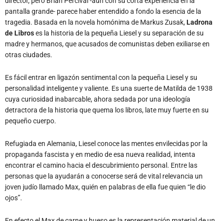
director, pero Brian Percival -aún con su corta experiencia en la
pantalla grande- parece haber entendido a fondo la esencia de la
tragedia. Basada en la novela homónima de Markus Zusak,
Ladrona
de Libros
es la historia de la pequeña Liesel y su separación de su
madre y hermanos, que acusados de comunistas deben exiliarse en
otras ciudades.
Es fácil entrar en ligazón sentimental con la pequeña Liesel y su
personalidad inteligente y valiente. Es una suerte de Matilda de 1938
cuya curiosidad inabarcable, ahora sedada por una ideología
detractora de la historia que quema los libros, late muy fuerte en su
pequeño cuerpo.
Refugiada en Alemania, Liesel conoce las mentes envilecidas por la
propaganda fascista y en medio de esa nueva realidad, intenta
encontrar el camino hacia el descubrimiento personal. Entre las
personas que la ayudarán a conocerse será de vital relevancia un
joven judío llamado Max, quién en palabras de ella fue quien “le dio
ojos”.
En efecto el Max de carne y hueso es la representación material de un