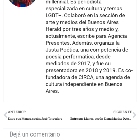
actualmente, escribe para Agencia
Presentes. Además, organiza la
Justa Poética, una competencia de
poesía performática, desde
mediados de 2017, y fue su
presentadora en 2018 y 2019. Es co-
fundadora de CIRCA, una agenda de
cultura independiente en Buenos
Aires.
Prev
N
ANTERIOR
SIGUIENTE
Entre sus Manos, según José Tripodero
Entre sus Manos, según Elena Marina D’Aquila
Dejá un comentario
Tu dirección de correo electrónico no será publicada.
Los campos
obligatorios están marcados con
*
Escribí
acá...