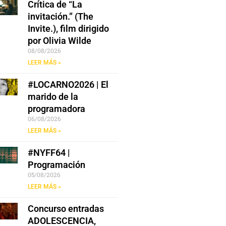
Crítica de “La
invitación.” (The
Invite.), film dirigido
por Olivia Wilde
08/08/2026
LEER MÁS »
#LOCARNO2026 | El
marido de la
programadora
06/08/2026
LEER MÁS »
#NYFF64 |
Programación
05/08/2026
LEER MÁS »
Concurso entradas
ADOLESCENCIA,