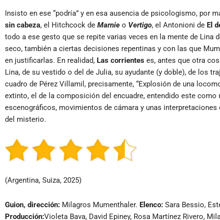
Insisto en ese “podría” y en esa ausencia de psicologismo, por m
sin cabeza
, el Hitchcock de
Marnie
o
Vertigo
, el Antonioni de
El d
todo a ese gesto que se repite varias veces en la mente de Lina d
seco, también a ciertas decisiones repentinas y con las que Mum
en justificarlas. En realidad,
Las corrientes
es, antes que otra cosa
Lina, de su vestido o del de Julia, su ayudante (y doble), de los tr
cuadro de Pérez Villamil, precisamente, “Explosión de una locomoto
extinto, el de la composición del encuadre, entendido este como
escenográficos, movimientos de cámara y unas interpretaciones 
del misterio.
(Argentina, Suiza, 2025)
Guion, dirección:
Milagros Mumenthaler.
Elenco:
Sara Bessio, Este
Producción:
Violeta Bava, David Epiney, Rosa Martínez Rivero, M