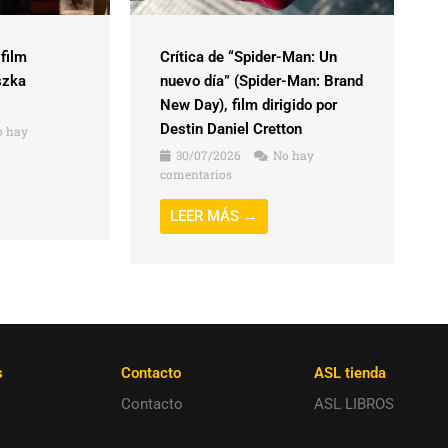
 film
Crítica de “Spider-Man: Un
szka
nuevo día” (Spider-Man: Brand
New Day), film dirigido por
Destin Daniel Cretton
 hay
30/07/2026
No hay
comentarios
LEER MÁS →
s
Contacto
ASL tienda
Contacto
ASL LIBROS