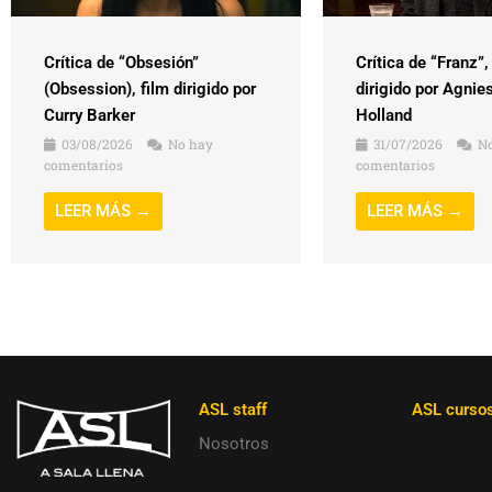
Crítica de “Obsesión”
Crítica de “Franz”,
(Obsession), film dirigido por
dirigido por Agnie
Curry Barker
Holland
03/08/2026
No hay
31/07/2026
No
comentarios
comentarios
LEER MÁS →
LEER MÁS →
ASL staff
ASL curso
Nosotros