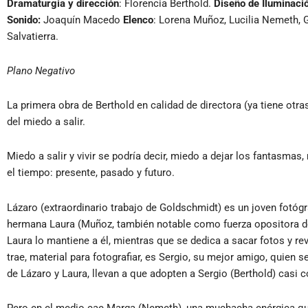
Dramaturgia y dirección
: Florencia Berthold.
Diseño de Iluminaci
Sonido:
Joaquín Macedo
Elenco
: Lorena Muñoz, Lucilia Nemeth, 
Salvatierra.
Plano Negativo
La primera obra de Berthold en calidad de directora (ya tiene ot
del miedo a salir.
Miedo a salir y vivir se podría decir, miedo a dejar los fantasmas,
el tiempo: presente, pasado y futuro.
Lázaro (extraordinario trabajo de Goldschmidt) es un joven fotógr
hermana Laura (Muñoz, también notable como fuerza opositora de
Laura lo mantiene a él, mientras que se dedica a sacar fotos y rev
trae, material para fotografiar, es Sergio, su mejor amigo, quien
de Lázaro y Laura, llevan a que adopten a Sergio (Berthold) casi 
Pero en el medio cae Marga (Nemeth), una muchacha enérgica que