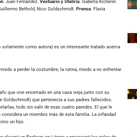
ón
: Juan Fernández.
Vestuario y Uteliría
: Isabella Kicherer.
Guillermo Bethold, Nico Goldschmidt.
Prensa
: Flavia
ras solamente como autora) es un interesante tratado acerca
 miedo a perder la costumbre, la rutina, miedo a no enfrentar
afo que vive encerrado en una casa vieja junto con su
 Goldschmidt) que pertenecía a sus padres fallecidos.
elarlas, todo sin salir de esas cuatro paredes. El que le
 se considera un miembro más de esta familia. La orfandad
como un hijo.
 clavará un flechazo en Lázaro y provocará los celos de