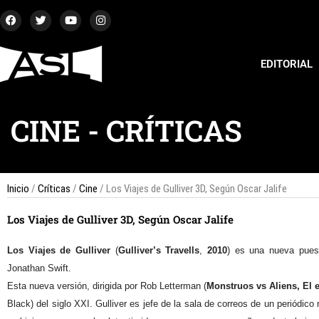
Ir
F
T
Y
I
a
w
o
n
al
c
i
u
s
contenido
e
t
t
t
b
t
u
a
EDITORIAL
o
e
b
g
o
r
e
r
k
a
m
CINE
-
CRÍTICAS
Inicio
/
Críticas
/
Cine
/ Los Viajes de Gulliver 3D, Según Oscar Jalife
Los Viajes de Gulliver 3D, Según Oscar Jalife
Los Viajes de Gulliver
(
Gulliver’s Travells
,
2010
) es una nueva puest
Jonathan Swift.
Esta nueva versión, dirigida por Rob Letterman (
Monstruos vs Aliens, El 
Black) del siglo XXI. Gulliver es jefe de la sala de correos de un periódic