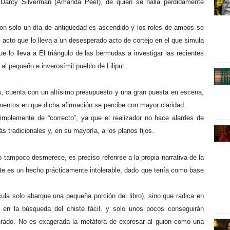
 Darcy Silverman (Amanda Peet), de quien se halla perdidamente
con solo un día de antigüedad es ascendido y los roles de ambos se
, acto que lo lleva a un desesperado acto de cortejo en el que simula
e lo lleva a El triángulo de las bermudas a investigar las recientes
al pequeño e inverosímil pueblo de Liliput.
s, cuenta con un altísimo presupuesto y una gran puesta en escena,
momentos en que dicha afirmación se percibe con mayor claridad.
simplemente de “correcto”, ya que el realizador no hace alardes de
 tradicionales y, en su mayoría, a los planos fijos.
 tampoco desmerece, es preciso referirse a la propia narrativa de la
ste es un hecho prácticamente intolerable, dado que tenía como base
ula solo abarque una pequeña porción del libro), sino que radica en
 en la búsqueda del chiste fácil, y solo unos pocos conseguirán
aturado. No es exagerada la metáfora de expresar al guión como una