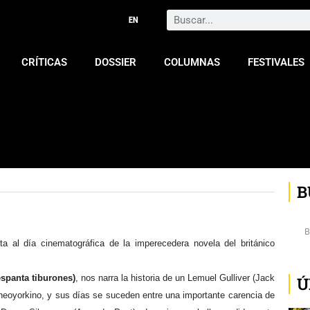
Search
CRÍTICAS
DOSSIER
COLUMNAS
FESTIVALES
B
a al día cinematográfica de la imperecedera novela del británico
espanta tiburones)
, nos narra la historia de un Lemuel Gulliver (Jack
Ú
o neoyorkino, y sus días se suceden entre una importante carencia de