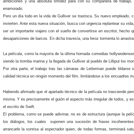
ambiciones y una absoluta timidez para con su compañera de trabajo,
enamorado.
Pero un día todo en la vida de Gulliver se trastoca. Su nuevo empleado, 
invierten. Ante esta nueva situación, busca con urgencia replantear su vida
ser un importante viajero con el sueño de convertirse en escritor, hecho qu
desapariciones de barcos. En dicha travesía, una feroz tormenta lo arrastra 
La película, como la mayoría de la última hornada comedias hollywodense
siendo la tromba marina y la llegada de Gulliver al pueblo de Lilliput los 
Por otra parte, el trabajo tras las cámaras de Letterman puede tildarse 
calidad técnica en ningún momento del film, limitándose a los encuadres más
Habiendo afirmado que el apartado técnico de la película no trasciende pero
misma. Y es precisamente el guión el aspecto más irregular de todos, y e
el escrito de Swift.
El problema, como se puede adivinar, no es de estructura (aunque la pelíc
los diálogos, los cuales suponen una sucesión de frases incoherentes
arrancarle la sonrisa al espectador quien, de todas formas, terminará s