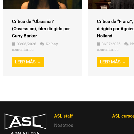
Crítica de “Obsesión”
Crítica de “Franz”,
(Obsession), film dirigido por
dirigido por Agnie
Curry Barker
Holland
03/08/2026
No hay
31/07/2026
No
comentarios
comentarios
LEER MÁS →
LEER MÁS →
ASL staff
ASL curso
Nosotros