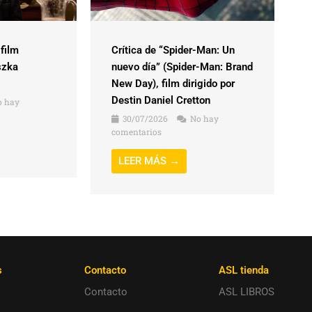
 film
Crítica de “Spider-Man: Un
szka
nuevo día” (Spider-Man: Brand
New Day), film dirigido por
Destin Daniel Cretton
 hay
30/07/2026
No hay
comentarios
LEER MÁS →
s
Contacto
ASL tienda
Contacto
ASL LIBROS