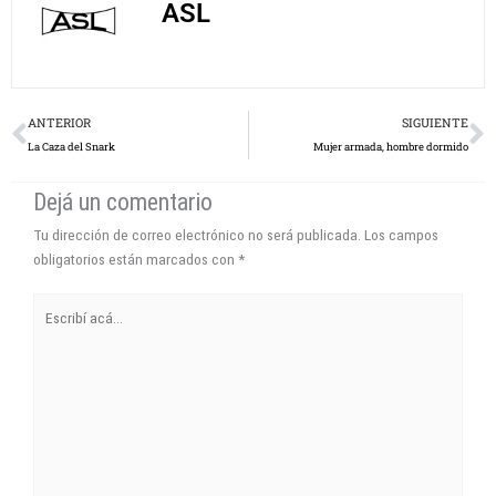
ASL
Prev
N
ANTERIOR
SIGUIENTE
La Caza del Snark
Mujer armada, hombre dormido
Dejá un comentario
Tu dirección de correo electrónico no será publicada.
Los campos
obligatorios están marcados con
*
Escribí
acá...