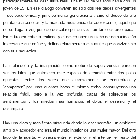
paradójicamente se descubrirá ideal, una mujer de 93 años habla con un
joven de 15. En ese diálogo conviven no sólo dos realidades divergentes
– socioeconómica y principalmente generacional-, sino el deseo de ella
por darse a conocer
y la marcada resistencia del adolescente, aquel que
no se llega a ver, pero se descubre por su voz -un tanto estereotipada-.
En el tironeo entre la realidad y el deseo nace un nicho de comunicación
interesante que define y delinea claramente a esa mujer que convive sólo
con sus recuerdos.
La melancolía y
la imaginación como motor de supervivencia, parecen
ser los hilos que entretejen este espacio de creación entre dos polos
opuestos, entre dos seres que azarosamente se encuentran y
“comparten” por unas cuantas horas el mismo techo, construyendo una
relación frágil, pero a la vez profunda, capaz de sobrevolar los
sentimientos y los miedos más humanos: el dolor, el desamor y el
desamparo.
Hay una clara y manifiesta búsqueda desde la escenografía: un ambiente
amplio y acogedor encierra el mundo interior de una mujer mayor. Del otro
lado de la puerta, – bisagra entre el exterior y el interior-, el resto del