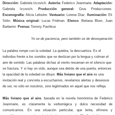
Dirección:
Gabriela Izcovich.
Autoría:
Federico Jeanmarie.
Adaptación:
Gabriela Izcovich.
Producción general:
Grus Producciones.
Escenografía:
Alicia Leloutre.
Vestuario:
Lorena Díaz.
Iluminación:
Eli
Sirlin.
Música original:
Lucas Fridman.
Elenco
: Betiana Blum, Juan
Barberini.
Prensa:
Tommy Pashkus
Yo se de paciencia, pero también se de desesperación
La palabra rompe con la soledad. La quiebra, la descuartiza. Es el
individuo frente a los sonidos que se deslizan por la lengua y colman el
aire de sentido. Las palabras dichas al viento resuenan en el silencio que
se fractura. Y si hay un oído, aunque sea detrás de una puerta, entonces
la opacidad de la soledad se diluye.
Más liviano que el aire
es una
invitación real y concreta a escucharnos, revelarnos alertas y deseosos
de ser, no sólo en nosotros, sino legitimados en aquel que nos refleja.
Más liviano que el aire
, basada en la novela homónima de Federico
Jeanmarie, es claramente la verborrágica y dulce necesidad de
comunicarnos. En una situación particular, que lenta, efímera y