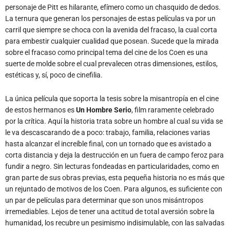
personaje de Pitt es hilarante, efímero como un chasquido de dedos.
La ternura que generan los personajes de estas películas va por un
carril que siempre se choca con la avenida del fracaso, la cual corta
para embestir cualquier cualidad que posean. Sucede que la mirada
sobre el fracaso como principal tema del cine de los Coen es una
suerte de molde sobre el cual prevalecen otras dimensiones, estilos,
estéticas y, sí, poco de cinefilia.
La única película que soporta la tesis sobre la misantropía en el cine
de estos hermanos es
Un Hombre Serio
, film raramente celebrado
por la crítica. Aquí la historia trata sobre un hombre al cual su vida se
le va descascarando de a poco: trabajo, familia, relaciones varias
hasta alcanzar el increíble final, con un tornado que es avistado a
corta distancia y deja la destrucción en un fuera de campo feroz para
fundir a negro. Sin lecturas fondeadas en particularidades, como en
gran parte de sus obras previas, esta pequeña historia no es más que
un rejuntado de motivos de los Coen. Para algunos, es suficiente con
un par de películas para determinar que son unos misántropos
irremediables. Lejos de tener una actitud de total aversión sobre la
humanidad, los recubre un pesimismo indisimulable, con las salvadas