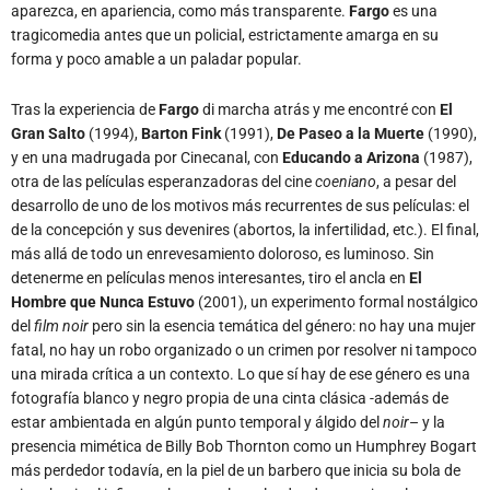
aparezca, en apariencia, como más transparente.
Fargo
es una
tragicomedia antes que un policial, estrictamente amarga en su
forma y poco amable a un paladar popular.
Tras la experiencia de
Fargo
di marcha atrás y me encontré con
El
Gran Salto
(1994),
Barton Fink
(1991),
De Paseo a la Muerte
(1990),
y en una madrugada por Cinecanal, con
Educando a Arizona
(1987),
otra de las películas esperanzadoras del cine
coeniano
, a pesar del
desarrollo de uno de los motivos más recurrentes de sus películas: el
de la concepción y sus devenires (abortos, la infertilidad, etc.). El final,
más allá de todo un enrevesamiento doloroso, es luminoso. Sin
detenerme en películas menos interesantes, tiro el ancla en
El
Hombre que Nunca Estuvo
(2001), un experimento formal nostálgico
del
film noir
pero sin la esencia temática del género: no hay una mujer
fatal, no hay un robo organizado o un crimen por resolver ni tampoco
una mirada crítica a un contexto. Lo que sí hay de ese género es una
fotografía blanco y negro propia de una cinta clásica -además de
estar ambientada en algún punto temporal y álgido del
noir
– y la
presencia mimética de Billy Bob Thornton como un Humphrey Bogart
más perdedor todavía, en la piel de un barbero que inicia su bola de