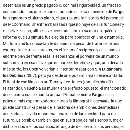
desenlace es un precio pagado o, con más rigurosidad, un fracaso
consumado. Los que se han estancado en esta dimensión de
Fargo
han ignorado el último plano, el que resume la historia del personaje
de McDormand: sheriff embarazada que no huye de sus funciones y
resuelve el caso, allí se la ve acostada junto a su marido, quién le
informa que su pintura fue elegida para aparecer en una estampilla.
McDormand lo consuela y le da animo, a pesar de tratarse de una
estampilla de tres centavos, en el “te amo” reciproco y en la panza
enorme bien de frente está la esperanza; el porvenir de un mundo
subsumido en esa nieve que no parece derretirse y que, una década
más tarde, los Coen volverían a intentar rasgar con
Sin Lugar para
los Débiles
(2007), pero ya desde una posición más desencantada.
El final de ese film, con un Tommy Lee Jones (también sheriff)
relatando un sueño a su mujer tiene el efecto opuesto: el mencionado
desencanto con el mundo actual. Probablemente
Fargo
sea la
película más esperanzadora de toda la filmografía
coeniana
, la que
puede construir -a pesar de la historia de ambiciones desmedidas,
asociadas a la vida mundana- una idea de luminosidad para un
futuro. Es posible, también, que en sus trabajos más serios o, mejor
dicho, en los menos cómicos, el rasgo de desprecio a sus personajes