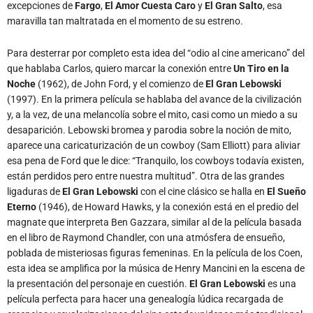
excepciones de
Fargo
,
El Amor Cuesta Caro
y
El Gran Salto
, esa
maravilla tan maltratada en el momento de su estreno.
Para desterrar por completo esta idea del “odio al cine americano” del
que hablaba Carlos, quiero marcar la conexión entre
Un Tiro en la
Noche
(1962), de John Ford, y el comienzo de
El Gran Lebowski
(1997). En la primera película se hablaba del avance de la civilización
y, a la vez, de una melancolía sobre el mito, casi como un miedo a su
desaparición. Lebowski bromea y parodia sobre la noción de mito,
aparece una caricaturización de un cowboy (Sam Elliott) para aliviar
esa pena de Ford que le dice: “Tranquilo, los cowboys todavía existen,
están perdidos pero entre nuestra multitud”. Otra de las grandes
ligaduras de
El Gran Lebowski
con el cine clásico se halla en
El Sueño
Eterno
(1946), de Howard Hawks, y la conexión está en el predio del
magnate que interpreta Ben Gazzara, similar al de la película basada
en el libro de Raymond Chandler, con una atmósfera de ensueño,
poblada de misteriosas figuras femeninas. En la película de los Coen,
esta idea se amplifica por la música de Henry Mancini en la escena de
la presentación del personaje en cuestión.
El Gran Lebowski
es una
película perfecta para hacer una genealogía lúdica recargada de