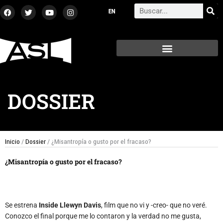
Ir
F
T
Y
I
Search
a
w
o
n
al
c
i
u
s
contenido
e
t
t
t
b
t
u
a
o
e
b
g
o
r
e
r
k
a
m
DOSSIER
Inicio
/
Dossier
/ ¿Misantropía o gusto por el fracaso?
¿Misantropía o gusto por el fracaso?
Se estrena
Inside Llewyn Davis
, film que no vi y -creo- que no veré.
Conozco el final porque me lo contaron y la verdad no me gusta,