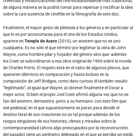
creencias y revalorizaciones del cine estadounidense más tradicional,
de alguna manera se la podría tomar para repensar y rectificar la idea
sobre la casi ausencia de cinefilia en la filmografía de este dúo.
Finalmente, el mayor gesto de pleitesía a los géneros y en particular al
que lo es por antonomasia para el cine de los Estados Unidos,
aparece en
Temple de Acero
(2010), un western que no es uno
cualquiera. Es no sólo el que terminó por legitimar la obra de John
Wayne, como hombre pilar y forjador del género sino que -además-
los Coen se subordinaron a esa obra original de 1969 sobre la novela
de Charles Potris. El respeto está en el calco de algunos planos, que
aparecen idénticos en comparación y hasta incluso en la
composición de Jeff Bridges, como dato curioso él también resultó
“legitimado”, al igual que Wayne, al obtener finalmente el Oscar a
mejor actor. Si bien el propio Joel Coen afirmó alguna vez que no es
fan del western, demuestra -junto a su hermano- con este film que
ese pedestal, en el que supuestamente se paran para decidir el
destino fatal de sus creaciones no es tal porque además de los
rasgos singulares de sus historias, climas y miradas sobre la
contemporaneidad (ahora algo preocupados por la reconstrucción
del pasado) tiene un perímetro delineado en el que se percibe un estilo