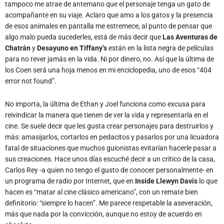
tampoco me atrae de antemano que el personaje tenga un gato de
acompañante en su viaje. Aclaro que amo a los gatos y la presencia
de esos animales en pantalla me estremece, al punto de pensar que
algo malo pueda sucederles, está de más decir que
Las Aventuras de
Chatrán
y
Desayuno en Tiffany’s
están en la lista negra de películas
para no rever jamás en la vida. Ni por dinero, no. Así que la última de
los Coen será una hoja menos en mi enciclopedia, uno de esos “404
error not found”.
No importa, la última de Ethan y Joel funciona como excusa para
reivindicar la manera que tienen de ver la vida y representarla en el
cine. Se suele decir que les gusta crear personajes para destruirlos y
más: amasijarlos, cortarlos en pedacitos y pasarlos por una licuadora
fatal de situaciones que muchos guionistas evitarían hacerle pasar a
sus creaciones. Hace unos días escuché decir a un crítico de la casa,
Carlos Rey -a quien no tengo el gusto de conocer personalmente- en
un programa de radio por Internet, que en
Inside Llewyn Davis
lo que
hacen es “matar al cine clásico americano”, con un remate bien
definitorio: “siempre lo hacen”. Me parece respetable la aseveración,
más que nada por la convicción, aunque no estoy de acuerdo en