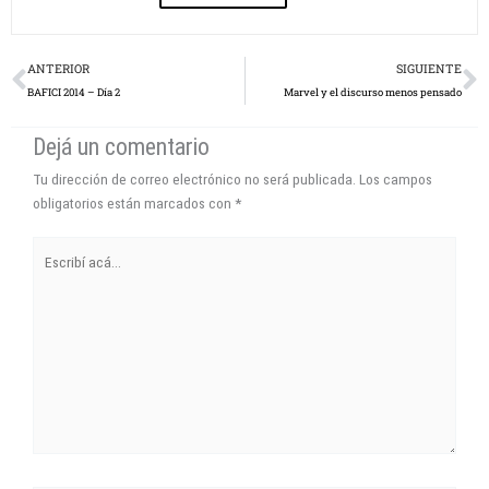
Prev
N
ANTERIOR
SIGUIENTE
BAFICI 2014 – Día 2
Marvel y el discurso menos pensado
Dejá un comentario
Tu dirección de correo electrónico no será publicada.
Los campos
obligatorios están marcados con
*
Escribí
acá...