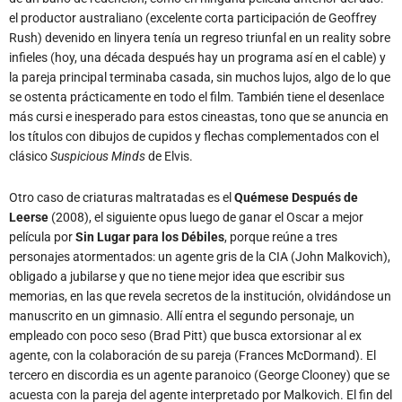
el productor australiano (excelente corta participación de Geoffrey
Rush) devenido en linyera tenía un regreso triunfal en un reality sobre
infieles (hoy, una década después hay un programa así en el cable) y
la pareja principal terminaba casada, sin muchos lujos, algo de lo que
se ostenta prácticamente en todo el film. También tiene el desenlace
más cursi e inesperado para estos cineastas, tono que se anuncia en
los títulos con dibujos de cupidos y flechas complementados con el
clásico
Suspicious Minds
de Elvis.
Otro caso de criaturas maltratadas es el
Quémese Después de
Leerse
(2008), el siguiente opus luego de ganar el Oscar a mejor
película por
Sin Lugar para los Débiles
, porque reúne a tres
personajes atormentados: un agente gris de la CIA (John Malkovich),
obligado a jubilarse y que no tiene mejor idea que escribir sus
memorias, en las que revela secretos de la institución, olvidándose un
manuscrito en un gimnasio. Allí entra el segundo personaje, un
empleado con poco seso (Brad Pitt) que busca extorsionar al ex
agente, con la colaboración de su pareja (Frances McDormand). El
tercero en discordia es un agente paranoico (George Clooney) que se
acuesta con la pareja del agente interpretado por Malkovich. El fin del