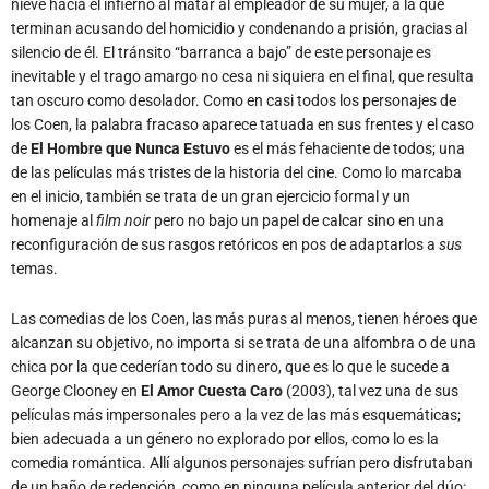
nieve hacia el infierno al matar al empleador de su mujer, a la que
terminan acusando del homicidio y condenando a prisión, gracias al
silencio de él. El tránsito “barranca a bajo” de este personaje es
inevitable y el trago amargo no cesa ni siquiera en el final, que resulta
tan oscuro como desolador. Como en casi todos los personajes de
los Coen, la palabra fracaso aparece tatuada en sus frentes y el caso
de
El Hombre que Nunca Estuvo
es el más fehaciente de todos; una
de las películas más tristes de la historia del cine. Como lo marcaba
en el inicio, también se trata de un gran ejercicio formal y un
homenaje al
film noir
pero no bajo un papel de calcar sino en una
reconfiguración de sus rasgos retóricos en pos de adaptarlos a
sus
temas.
Las comedias de los Coen, las más puras al menos, tienen héroes que
alcanzan su objetivo, no importa si se trata de una alfombra o de una
chica por la que cederían todo su dinero, que es lo que le sucede a
George Clooney en
El Amor Cuesta Caro
(2003), tal vez una de sus
películas más impersonales pero a la vez de las más esquemáticas;
bien adecuada a un género no explorado por ellos, como lo es la
comedia romántica. Allí algunos personajes sufrían pero disfrutaban
de un baño de redención, como en ninguna película anterior del dúo: