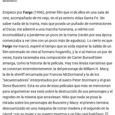
absoluto.
Empiezo por
Fargo
(1996), primer film que vi de ellos en una sala de
cine, acompañado de mi viejo, en el ya extinto Atlas Santa Fe. Sin
saber nada de la trama, más que poseía un puñado de nominaciones
al Oscar, me adentré a una marcha funeraria, a reírme con
incomodidad y a perderme un poco en la trama (recién por esa época
comenzaba a ver cine con un poco más de agudeza). Lo cierto es que
Fargo
me marcó, esperé el tiempo que se solía esperar la salida de un
film estrenado en cine al formato hogareño, y la vi al menos un par de
veces, hasta tarareaba esa composición de Carter Burwell bien
amarga, como la historia de la película. Hay tres líneas narrativas que
se conectan intermitentemente: la del personaje de William H. Macy,
la de la sheriff encarnada por Frances McDormand y la de los
“secuestradores” interpretados por el sueco Peter Stormare y el gran
Steve Buscemi. Esta es una de esas películas que más se mencionan
para argumentar esa tesis sobre la destrucción de sus personajes y el
regodeo en la miseria que atraviesan. Más que nada se posa la
mirada sobre los personajes de Buscemi y Macy: el primero termina
descuartizado en una máquina de cortar madera y el segundo en la
cárcel, con su mujer y su suegro muertos y un hijo casi huérfano. El