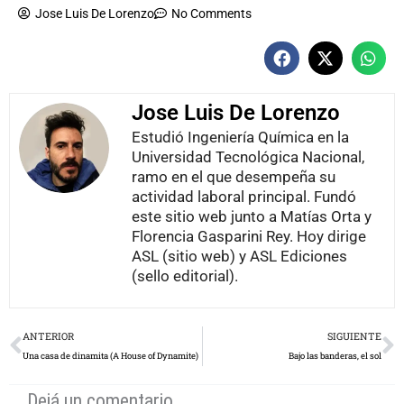
Jose Luis De Lorenzo
No Comments
Jose Luis De Lorenzo
Estudió Ingeniería Química en la
Universidad Tecnológica Nacional,
ramo en el que desempeña su
actividad laboral principal. Fundó
este sitio web junto a Matías Orta y
Florencia Gasparini Rey. Hoy dirige
ASL (sitio web) y ASL Ediciones
(sello editorial).
Prev
N
ANTERIOR
SIGUIENTE
Una casa de dinamita (A House of Dynamite)
Bajo las banderas, el sol
Dejá un comentario