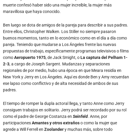
muerte confesó haber sido una mujer increíble, la mujer más
maravillosa que haya conocido.
Ben luego se dota de amigos de la pareja para describir a sus padres.
Entre ellos, Christopher Walken. Los Stiller no siempre pasaron
buenos momentos, tanto en lo económico como en el día a día como
pareja. Teniendo que mudarse a Los Ángeles frente las nuevas
propuestas de trabajo, específicamente programas televisivos o films
como
Aeropuerto 1975
, de Jack Smight, o
La captura
del Pelham 1-
2-3
, a cargo de Joseph Sargent. Mudanzas y separaciones
regionales de por medio, hubo una época en que Meara residía en
New York y Jerry en Los Ángeles. Aquí es donde Ben y Amy recuerdan
ese lapso como conflictivo y de alta necesidad de ambos de sus
padres.
El tiempo de romper la dupla actoral llega, y tanto Anne como Jerry
consiguen trabajos en solitario. Jerry podrá ser recordado por su rol
como el padre de George Costanza en
Seinfeld
. Anne, por
participaciones
Amantes y otros extraños
o como la mujer que
agrede a Will Ferrell en
Zoolander
y muchas más, sobre todo