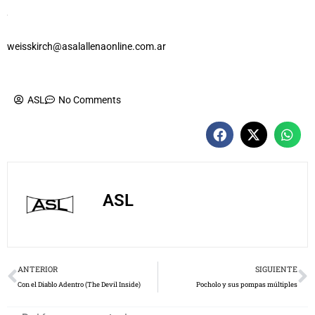
weisskirch@asalallenaonline.com.ar
ASL
No Comments
ASL
Prev
N
ANTERIOR
SIGUIENTE
Con el Diablo Adentro (The Devil Inside)
Pocholo y sus pompas múltiples