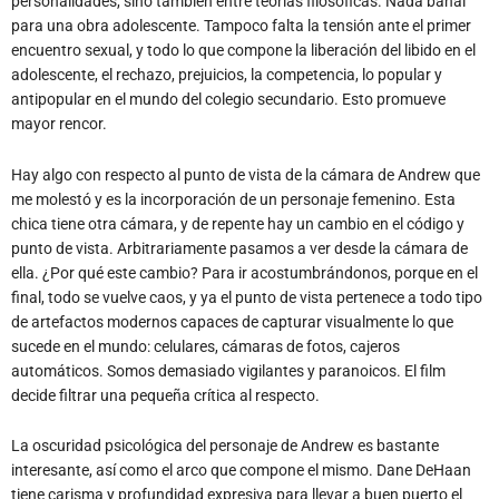
personalidades, sino también entre teorías filosóficas. Nada banal
para una obra adolescente. Tampoco falta la tensión ante el primer
encuentro sexual, y todo lo que compone la liberación del libido en el
adolescente, el rechazo, prejuicios, la competencia, lo popular y
antipopular en el mundo del colegio secundario. Esto promueve
mayor rencor.
Hay algo con respecto al punto de vista de la cámara de Andrew que
me molestó y es la incorporación de un personaje femenino. Esta
chica tiene otra cámara, y de repente hay un cambio en el código y
punto de vista. Arbitrariamente pasamos a ver desde la cámara de
ella. ¿Por qué este cambio? Para ir acostumbrándonos, porque en el
final, todo se vuelve caos, y ya el punto de vista pertenece a todo tipo
de artefactos modernos capaces de capturar visualmente lo que
sucede en el mundo: celulares, cámaras de fotos, cajeros
automáticos. Somos demasiado vigilantes y paranoicos. El film
decide filtrar una pequeña crítica al respecto.
La oscuridad psicológica del personaje de Andrew es bastante
interesante, así como el arco que compone el mismo. Dane DeHaan
tiene carisma y profundidad expresiva para llevar a buen puerto el