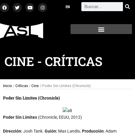
Ir
F
T
Y
I
Search
a
w
o
n
al
c
i
u
s
contenido
e
t
t
t
b
t
u
a
o
e
b
g
o
r
e
r
k
a
m
CINE
-
CRÍTICAS
Inicio
/
Críticas
/
Cine
/ Poder Sin Límites (Chronicle)
Poder Sin Límites (Chronicle)
Poder Sin Límites
(Chronicle, EEUU, 2012)
Dirección:
Josh Tank.
Guión:
Max Landis
.
Producción
: Adam