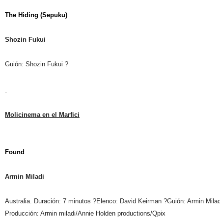
The Hiding (Sepuku)
Shozin Fukui
Guión: Shozin Fukui ?
Molicinema en el Marfici
Found
Armin Miladi
Australia. Duración: 7 minutos ?Elenco: David Keirman ?Guión: Armin Mila
Producción: Armin miladi/Annie Holden productions/Qpix