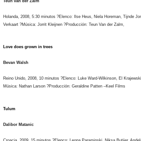
Teun van der Zalm
Holanda, 2008, 5:30 minutos ?Elenco: Ilse Heus, Niela Horeman, Tijnde Jo
Verkaart ?Música: Jorrit Kleijnen ?Producción: Teun Van der Zalm,
Love does grown in trees
Bevan Walsh
Reino Unido, 2008, 10 minutos ?Elenco: Luke Ward-Wilkinson, El Krajewsk
Música: Nathan Larson ?Producción: Geraldine Patten –Keel Films
Tulum
Dalibor Matanic
Croacia, 2009, 15 minutos ?Elenco: Leona Paraminski, Niksa Butijer, Andel