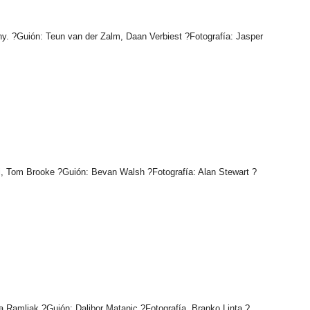
ny. ?Guión: Teun van der Zalm, Daan Verbiest ?Fotografía: Jasper
i, Tom Brooke ?Guión: Bevan Walsh ?Fotografía: Alan Stewart ?
a Ramljak ?Guión: Dalibor Matanic ?Fotografía. Branko Linta ?