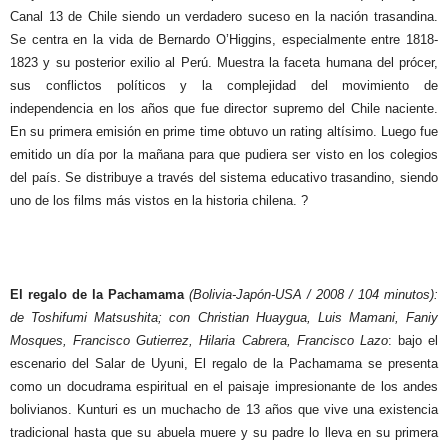
Canal 13 de Chile siendo un verdadero suceso en la nación trasandina.
Se centra en la vida de Bernardo O’Higgins, especialmente entre 1818-
1823 y su posterior exilio al Perú. Muestra la faceta humana del prócer,
sus conflictos políticos y la complejidad del movimiento de
independencia en los años que fue director supremo del Chile naciente.
En su primera emisión en prime time obtuvo un rating altísimo. Luego fue
emitido un día por la mañana para que pudiera ser visto en los colegios
del país. Se distribuye a través del sistema educativo trasandino, siendo
uno de los films más vistos en la historia chilena. ?
El regalo de la Pachamama
(Bolivia-Japón-USA / 2008 / 104 minutos):
de Toshifumi Matsushita; con Christian Huaygua, Luis Mamani, Faniy
Mosques, Francisco Gutierrez, Hilaria Cabrera, Francisco Lazo
: bajo el
escenario del Salar de Uyuni, El regalo de la Pachamama se presenta
como un docudrama espiritual en el paisaje impresionante de los andes
bolivianos. Kunturi es un muchacho de 13 años que vive una existencia
tradicional hasta que su abuela muere y su padre lo lleva en su primera