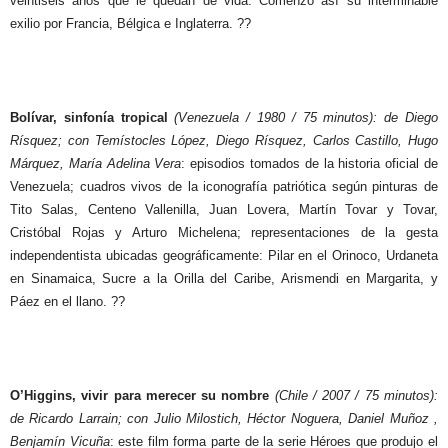
veintiséis años que le quedan de vida. Comenzó así su interminable
exilio por Francia, Bélgica e Inglaterra. ??
Bolívar, sinfonía tropical
(Venezuela / 1980 / 75 minutos): de Diego
Rísquez; con Temístocles López, Diego Rísquez, Carlos Castillo, Hugo
Márquez, María Adelina Vera
: episodios tomados de la historia oficial de
Venezuela; cuadros vivos de la iconografía patriótica según pinturas de
Tito Salas, Centeno Vallenilla, Juan Lovera, Martín Tovar y Tovar,
Cristóbal Rojas y Arturo Michelena; representaciones de la gesta
independentista ubicadas geográficamente: Pilar en el Orinoco, Urdaneta
en Sinamaica, Sucre a la Orilla del Caribe, Arismendi en Margarita, y
Páez en el llano. ??
O’Higgins, vivir para merecer su nombre
(Chile / 2007 / 75 minutos):
de Ricardo Larrain; con Julio Milostich, Héctor Noguera, Daniel Muñoz ,
Benjamín Vicuña
: este film forma parte de la serie Héroes que produjo el