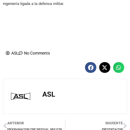
ingeniería ligada a la defensa militar.
ASL
No Comments
ASL
Prev
N
ANTERIOR
SIGUIENTE
PROGRAMACION CINE INUSUAL, MOLICINEMA Y VIDEOS CLIPS MARPLATENSES
PRESENTACION