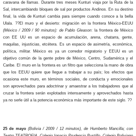
caravana de llamas. Durante tres meses Kunturi viaja por la Ruta de la
Sal, intercambiando bloques de sal por productos Andinos. En su destino
final, la vida de Kunturi cambia para siempre cuando conoce a la bella
Ulala. ??El muro y el desierto: migración en la frontera México-EEUU
(México / 2009 / 90 minutos): de Pablo Gleason
: la frontera de México
con EE UU es un espacio de acumulación, arena, chatarra, gente,
maquilas, injusticias, etcétera. Es un espacio de asimetría, económica,
política, militar. México es ya un corredor migratorio y EEUU es un
objetivo común de la gente pobre de México, Centro, Sudamérica y el
Caribe. El muro en la frontera es un filtro que selecciona la mano de obra
que los EEUU quiere que llegue a trabajar a su país; los efectos que
ocasiona este muro, en términos sociales, de conducta y emocionales
son aprovechados para adoctrinar y amaestrar a los trabajadores que al
cruzar la frontera serán explotados intensamente y aprovechados hasta
ya no serle útil a la potencia económica más importante de este siglo. ??
25 de mayo
(Bolivia / 2009 / 12 minutos), de Humberto Mancilla; con
Teatro TEATROFIA, Colegio Ignacio Prudencio Bustillo, Colegio Boliviano