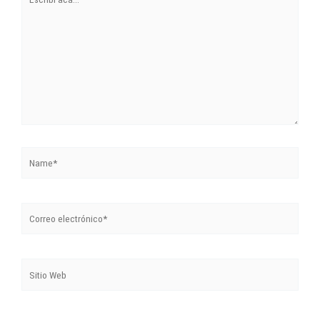
Name*
Correo
electrónico*
Sitio
Web
Guarda mi nombre, correo electrónico y web en este navegador
para la próxima vez que comente.