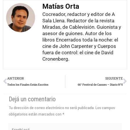
Sala Llena. Redactor de la revista
Miradas, de Cablevisión. Guionista y
asesor de guiones. Autor de los
libros Encerrados toda la noche: el
cine de John Carpenter y Cuerpos
fuera de control: el cine de David
Cronenberg.
Prev
N
ANTERIOR
SIGUIENTE
Todos los Finales Están Escritos
66° Festival de Cannes – Diario N°5
Dejá un comentario
Tu dirección de correo electrónico no será publicada.
Los campos
obligatorios están marcados con
*
Escribí
acá...