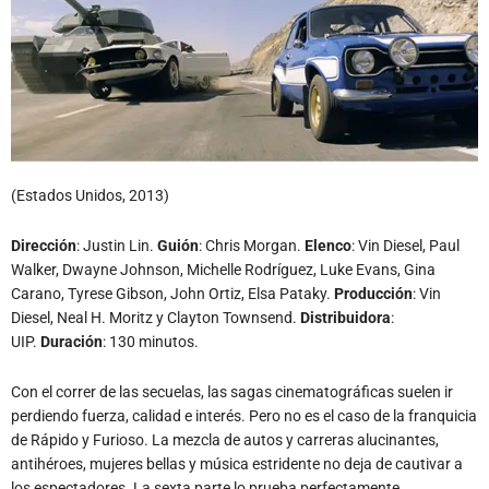
(Estados Unidos, 2013)
Dirección
: Justin Lin.
Guión
: Chris Morgan.
Elenco
: Vin Diesel, Paul
Walker, Dwayne Johnson, Michelle Rodríguez, Luke Evans, Gina
Carano, Tyrese Gibson, John Ortiz, Elsa Pataky.
Producción
: Vin
Diesel, Neal H. Moritz y Clayton Townsend.
Distribuidora
:
UIP.
Duración
: 130 minutos.
Con el correr de las secuelas, las sagas cinematográficas suelen ir
perdiendo fuerza, calidad e interés. Pero no es el caso de la franquicia
de Rápido y Furioso. La mezcla de autos y carreras alucinantes,
antihéroes, mujeres bellas y música estridente no deja de cautivar a
los espectadores. La sexta parte lo prueba perfectamente.