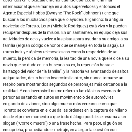
buscar a los muchachos para que lo ayuden. El gancho: la antigua
noviecita de Toretto, Letty (Michelle Rodriguez) está viva y la pueden
recuperar después de la misión. En un santiamén, en equipo deja sus
actividades de ocio y vuelve a las pistas para ayudar a su amigo, a su
familia (el gran código de honor que se maneja en toda la saga). La
trama incluye tópicos telenovelescos como la reaparición de un
muerto, la pérdida de memoria, la lealtad de una novia que le dice a su
novio que no dude en ir a buscar a su ex, la repetición hasta el
hartazgo del valor de “la familia”, y la historia va avanzando de saltos
agigantados, de un hecho inverosímil a otro, sin nunca tomarse un
respiro para mostrar dos segundos de personajes más cercanos a la
realidad. Y con inverosímil no me refiero a las clásicas escenas de
personas saltando en autos en movimiento o de automóviles
colgando de aviones, sino algo mucho más cercano, como que
Toretto se convierta en el que da las órdenes en la captura del villano
desde el primer momento o que todo diálogo posible se resuma a un
slogan (“Corre o muere”) o una frase hecha. Para peor, el guión se
encapricha, promediando el metraje, en alargar la cuestión con
subtramas que son absolutamente innecesarias (¿Era necesario que
X saliera del país para reencontrarse con esos personajes del