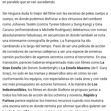
cuerpo, en donde podemos disfrutar a dos virtuosos del combate
como Johanes Taslim (contra Tyrese Gibson y Sung Kang) y Gina
Carano (enfrentándose a Michelle Rodriguez) deleitarnos con tomas
absolutamente fabulosas, en secuencias en donde también se nota
una interesante coreografía de pelea. La franquicia ha ido
cambiando a lo largo del tiempo. Pasó de ser una película de acción
de corredores de carreras callejeras a ser una especie de inmenso
camión pochoclero de agentes secretos contra el terrorismo. En esa
transición, parecen haberse emparentado más con filmes como
La
Gran Estafa
(de Steven Soderbergh) o
La Estafa Maestra
(de F. Gary
Gray), no solo en las tramas y desarrollos sino en cómo se van
conformando los equipos, con especialistas en cada área y con cada
vez más presupuesto en actores famosos. A la manera de
Los
Indestructibles
, los filmes en donde Stallone se propuso juntar a
todos los héroes de acción de los ochenta y noventa,
Rápido y
Furioso
parece explotar los mismos recursos cuando nos muestra
una escena extra en donde termina por afirmar que ellos quieren ser
Los Indestructibles
, pero con héroes de acción algo más
contemporáneos.
Rápido y Furioso 6
entrega lo que uno busca
cuando entra en la sala: acción a raudales y un presupuesto