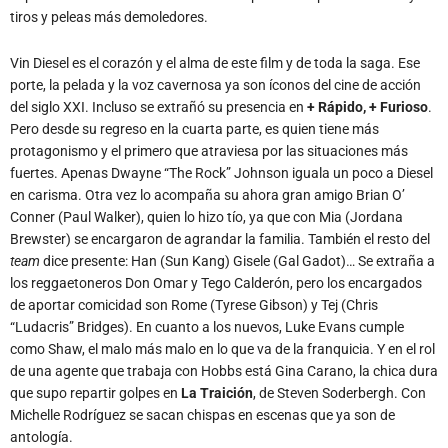
tiros y peleas más demoledores.
Vin Diesel es el corazón y el alma de este film y de toda la saga. Ese
porte, la pelada y la voz cavernosa ya son íconos del cine de acción
del siglo XXI. Incluso se extrañó su presencia en
+ Rápido, + Furioso
.
Pero desde su regreso en la cuarta parte, es quien tiene más
protagonismo y el primero que atraviesa por las situaciones más
fuertes. Apenas Dwayne “The Rock” Johnson iguala un poco a Diesel
en carisma. Otra vez lo acompaña su ahora gran amigo Brian O’
Conner (Paul Walker), quien lo hizo tío, ya que con Mia (Jordana
Brewster) se encargaron de agrandar la familia. También el resto del
team
dice presente: Han (Sun Kang) Gisele (Gal Gadot)… Se extraña a
los reggaetoneros Don Omar y Tego Calderón, pero los encargados
de aportar comicidad son Rome (Tyrese Gibson) y Tej (Chris
“Ludacris” Bridges). En cuanto a los nuevos, Luke Evans cumple
como Shaw, el malo más malo en lo que va de la franquicia. Y en el rol
de una agente que trabaja con Hobbs está Gina Carano, la chica dura
que supo repartir golpes en
La Traición
, de Steven Soderbergh. Con
Michelle Rodríguez se sacan chispas en escenas que ya son de
antología.