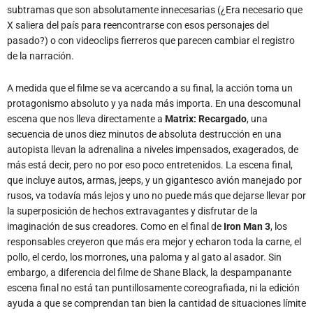
pasado?) o con videoclips fierreros que parecen cambiar el registro
de la narración.
A medida que el filme se va acercando a su final, la acción toma un
protagonismo absoluto y ya nada más importa. En una descomunal
escena que nos lleva directamente a
Matrix: Recargado
, una
secuencia de unos diez minutos de absoluta destrucción en una
autopista llevan la adrenalina a niveles impensados, exagerados, de
más está decir, pero no por eso poco entretenidos. La escena final,
que incluye autos, armas, jeeps, y un gigantesco avión manejado por
rusos, va todavía más lejos y uno no puede más que dejarse llevar por
la superposición de hechos extravagantes y disfrutar de la
imaginación de sus creadores. Como en el final de
Iron Man 3
, los
responsables creyeron que más era mejor y echaron toda la carne, el
pollo, el cerdo, los morrones, una paloma y al gato al asador. Sin
embargo, a diferencia del filme de Shane Black, la despampanante
escena final no está tan puntillosamente coreografiada, ni la edición
ayuda a que se comprendan tan bien la cantidad de situaciones límite
en paralelo que se van sucediendo.
Sin ninguna duda lo mejor del filme son las escenas de pelea cuerpo a