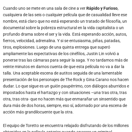
nombre, está claro que no está esperando un tratado de filosofía, un
documental sobre la pobreza estructural en la vida capitalista o un
profundo drama sobre el ser y la vida. Está esperando acción, autos,
fierros, velocidad, adrenalina. Y si se entusiasma, piñas, patadas,
tiros, explosiones. Luego de una quinta entrega que superó
ampliamente las expectativas de los cinéfilos, Justin Lin volvió a
ponerse tras las cámaras para seguir la saga. Y no tardamos más de
veinte minutos en darnos cuenta de que esta película no va a dar la
talla. Una aceptable escena de autitos seguida de una lamentable
presentación de los personajes de The Rock y Gina Carano nos hacen
dudar. Lo que sigue es un guión paupérrimo, con diálogos aburridos e
impostados hasta el hartazgo y con situaciones –una tras otra, tras
otra, tras otra- que no hacen más que enmarañar un sinsentido que
dura más de dos horas, siempre, eso sí, adornado por una escena de
acción más grandilocuente que la otra.
El equipo de Toretto se encuentra relajado disfrutando de los millones
obtenidos en la película anterior cuando aparece un criminal
internacional que se maneja en autos superveloces y entonces el
Agente Especial Hobbs (Dwayne “The Rock” Johnson) tiene que