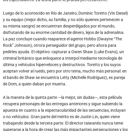
Luego de lo acontecido en Río de Janeiro, Dominic Toretto (Vin Diesel)
y su equipo (mejor dicho, su familia, y no sólo quienes pertenecen a
su misma sangre) se encuentran desperdigados por el mundo,
disfrutando de su enorme cantidad de dinero, lejos de la adrenalina.
La paz concluye cuando reaparece el agente Hobbs (Dwayne “The
Rock” Johnson), otrora perseguidor del grupo, pero ahora para
pedirles ayuda. El objetivo: capturar a Owen Shaw (Luke Evans), un
criminal británico que enloquece a Interpol mediante tecnología de
última y vehículos hiperveloces y destructivos. Toretto y los suyos
aceptan volver al ruedo, pero por otro tema, mucho más personal: en
el bando de Shaw se encuentra Letty (Michelle Rodríguez), ex pareja
de Dom, a quien daban por muerta.
A la manera de la quinta parte —la mejor, sin dudas—, esta película
recupera personajes de las entregas anteriores y sigue subiendo la
apuesta en cuanto a la espectacularidad de las secuencias, incluyan
o no vehículos. Gran parte del mérito es de Justin Lin, quien viene
trabajando desde la tercera parte. El director taiwanés nunca teme
superarse a la hora de crear las más impactantes persecuciones y los