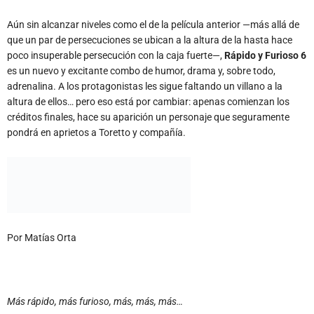
Aún sin alcanzar niveles como el de la película anterior —más allá de
que un par de persecuciones se ubican a la altura de la hasta hace
poco insuperable persecución con la caja fuerte—,
Rápido y Furioso 6
es un nuevo y excitante combo de humor, drama y, sobre todo,
adrenalina. A los protagonistas les sigue faltando un villano a la
altura de ellos… pero eso está por cambiar: apenas comienzan los
créditos finales, hace su aparición un personaje que seguramente
pondrá en aprietos a Toretto y compañía.
Por Matías Orta
Más rápido, más furioso, más, más, más…
Cuando uno se mete en una sala de cine a ver
Rápido y Furioso
,
cualquiera de las seis o cualquier película que de casualidad lleve ese