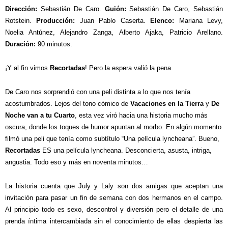
Dirección:
Sebastián De Caro.
Guión:
Sebastián De Caro, Sebastián
Rotstein.
Producción:
Juan Pablo Caserta.
Elenco:
Mariana Levy,
Noelia Antúnez, Alejandro Zanga, Alberto Ajaka, Patricio Arellano.
Duración:
90 minutos.
¡Y al fin vimos
Recortadas
! Pero la espera valió la pena.
De Caro nos sorprendió con una peli distinta a lo que nos tenía
acostumbrados. Lejos del tono cómico de
Vacaciones en la Tierra
y
De
Noche van a tu Cuarto
, esta vez viró hacia una historia mucho más
oscura, donde los toques de humor apuntan al morbo.
En algún momento
filmó una peli que tenía como subtítulo “Una película lyncheana”. Bueno,
Recortadas
ES una película lyncheana. Desconcierta, asusta, intriga,
angustia. Todo eso y más en noventa minutos…
La historia cuenta que July y Laly son dos amigas que aceptan una
invitación para pasar un fin de semana con dos hermanos en el campo.
Al principio todo es sexo, descontrol y diversión pero el detalle de una
prenda íntima intercambiada sin el conocimiento de ellas despierta las