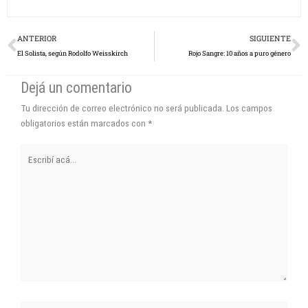
Prev
N
ANTERIOR
SIGUIENTE
El Solista, según Rodolfo Weisskirch
Rojo Sangre: 10 años a puro género
Dejá un comentario
Tu dirección de correo electrónico no será publicada.
Los campos
obligatorios están marcados con
*
Escribí
acá...