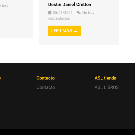
Destin Daniel Cretton
 hay
30/07/2026
No hay
comentarios
LEER MÁS →
s
Contacto
ASL tienda
Contacto
ASL LIBROS