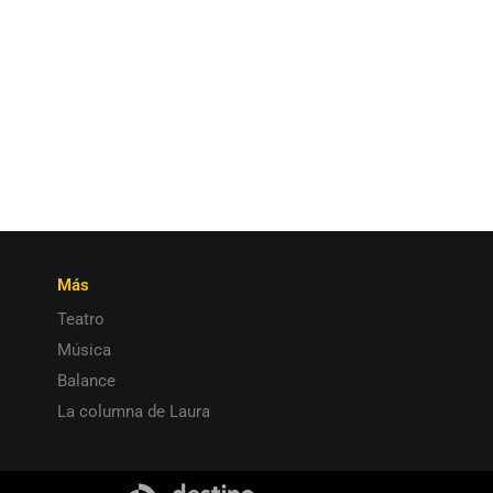
Más
Teatro
Música
Balance
La columna de Laura