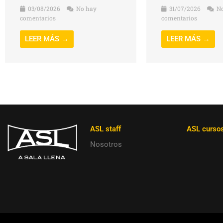
03/08/2026
No hay
31/07/2026
No
comentarios
comentarios
LEER MÁS →
LEER MÁS →
ASL staff
ASL curso
Nosotros