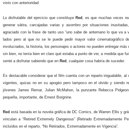
visto con anterioridad.
Lo disfrutable del ejercicio que constituye
Red
, es que muchas veces rea
generar sátira, carcajadas varias y asombro por situaciones inusitada
agraciado con la frase de tanto uso “uno sabe de antemano lo que va a v
lados pero al que no se le puede pedir mayor valor cinematográfico d
involucrados, la historia, los personajes o actores no pueden entregar más 
sin bien, no tenía bien en claro qué estaba a punto de ver, a medida que f
senté a disfrutar sabiendo que en
Red
, cualquier cosa habría de suceder.
Es destacable considerar que el film cuenta con un reparto inigualable, al
vigentes, quizas no en su apogéo pero tampoco en el olvido y siendo re
jóvenes James Remar, Julian McMahon, la punzante Rebecca Pidgeon (
pequeña, importante, de Ernest Borgnine.
Red
está basada en la novela gráfica de DC Comics, de Warren Ellis y gráfi
vinculan a “Retired Extremely Dangerous” (Retirado Extremadamente Pel
incluídos en el reparto, “No Retirados, Extremadamente en Vigencia”.