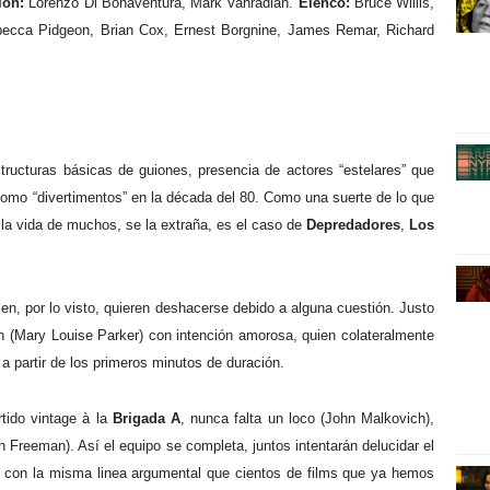
ión:
Lorenzo Di Bonaventura, Mark Vahradian.
Elenco:
Bruce Willis,
becca Pidgeon, Brian Cox, Ernest Borgnine, James Remar, Richard
tructuras básicas de guiones, presencia de actores “estelares” que
como “divertimentos” en la década del 80. Como una suerte de lo que
a vida de muchos, se la extraña, es el caso de
Depredadores
,
Los
ien, por lo visto, quieren deshacerse debido a alguna cuestión. Justo
ah (Mary Louise Parker) con intención amorosa, quien colateralmente
a partir de los primeros minutos de duración.
tido vintage à la
Brigada A
, nunca falta un loco (John Malkovich),
 Freeman). Así el equipo se completa, juntos intentarán delucidar el
, con la misma linea argumental que cientos de films que ya hemos