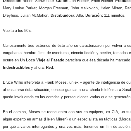
Dirección:
Robert Schwentke.
Guión:
Jon Hoeber, Erich Hoeber.
Producc
Mary Louise Parker, Morgan Freeman, John Malkovich, Helen Mirren, Re
Dreyfuss, Julian McMahon.
Distribuidora:
Alfa.
Duración:
111 minutos.
Vuelta a los 80’s.
Curiosamente tres estrenos de éste año se caracterizaron por volver a es
cargaban al hombro films de aventuras, ciencia ficción y acción, tomados 
ocurre en
Un Loco Viaje al Pasado
pareciera que ésa década ha marcado l
Indestructibles
y ahora,
Red
.
Bruce Willis interpreta a Frank Moses, un ex – agente de inteligencia de qu
al desatarse ésta situación, conoce gracias a una charla telefónica a Sar
queda involucrada en las corridas y persecuciones varias que se generarán 
En el camino, Moses se reencuentra con sus co-equipers, ex CIA, un sur
algún experto en armas (Helen Mirren) o un especialista en tácticas (Morgan
por qué a varios interrogantes y una vez más, tenemos un film de acción