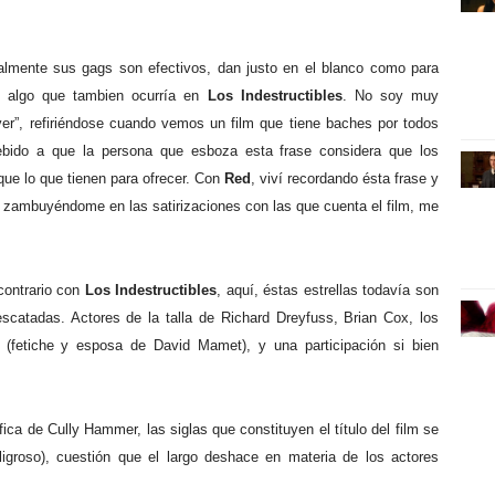
lmente sus gags son efectivos, dan justo en el blanco como para
s, algo que tambien ocurría en
Los Indestructibles
. No soy muy
er”, refiriéndose cuando vemos un film que tiene baches por todos
ebido a que la persona que esboza esta frase considera que los
que lo que tienen para ofrecer. Con
Red
, viví recordando ésta frase y
ui zambuyéndome en las satirizaciones con las que cuenta el film, me
 contrario con
Los Indestructibles
, aquí, éstas estrellas todavía son
scatadas. Actores de la talla de Richard Dreyfuss, Brian Cox, los
fetiche y esposa de David Mamet), y una participación si bien
ca de Cully Hammer, las siglas que constituyen el título del film se
igroso), cuestión que el largo deshace en materia de los actores