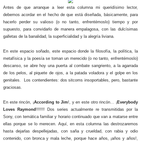
Antes de que arranque a leer esta columna mi queridísimo lector,
debemos acordar en el hecho de que está diseñada, básicamente, para
hacerlo perder su valioso (o no tanto, enfrentémoslo) tiempo y por
supuesto, para convidarlo de manera empalagosa, con las dulcísimas
galletas de la banalidad, la superficialidad y la alegría liviana.
En este espacio soñado, este espacio donde la filosofía, la política, la
metafísica y la poesía se toman un merecido (o no tanto, enfrentémoslo)
descanso, se abre hoy una puerta al combate sangriento, a la agarrada
de los pelos, al piquete de ojos, a la patada voladora y el golpe en los
genitales.
Los contendientes: dos sitcoms insoportables, pero, bastante
graciosas.
En este rincón, ¡
According to Jim
!, y en este otro rincón…
¡
Everybody
Loves Raymond
!!!!!!! Dos series actualmente re transmitidas por la
Sony, con temática familiar y horario continuado que van a matarse entre
ellas porque se lo merecen. Aquí, en esta columna las destrozaremos
hasta dejarlas despellejadas, con saña y crueldad, con rabia y odio
contenido, con bronca y mala leche, porque hace años, ¡años y años!,