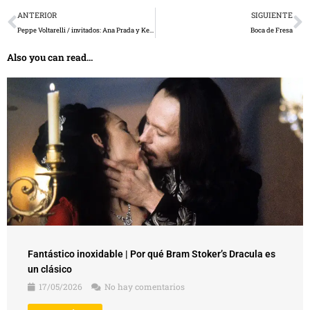
Prev
N
ANTERIOR
SIGUIENTE
Peppe Voltarelli / invitados: Ana Prada y Kevin Johansen
Boca de Fresa
Also you can read...
Fantástico inoxidable | Por qué Bram Stoker’s Dracula es
un clásico
17/05/2026
No hay comentarios