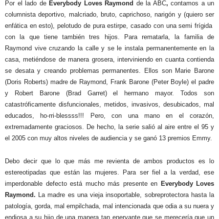
Por el lado de
Everybody Loves Raymond
de la ABC
,
contamos a un
columnista deportivo, malcriado, bruto, caprichoso, narigón y (quiero ser
enfática en esto), pelotudo de pura estirpe, casado con una semi frígida
con la que tiene también tres hijos. Para rematarla, la familia de
Raymond vive cruzando la calle y se le instala permanentemente en la
casa, metiéndose de manera grosera, interviniendo en cuanta contienda
se desata y creando problemas permanentes. Ellos son Marie Barone
(Doris Roberts) madre de Raymond, Frank Barone (Peter Boyle) el padre
y Robert Barone (Brad Garret) el hermano mayor. Todos son
catastróficamente disfuncionales, metidos, invasivos, desubicados, mal
educados, ho-rri-blessss!!! Pero, con una mano en el corazón,
extremadamente graciosos. De hecho, la serie salió al aire entre el 95 y
el 2005 con muy altos niveles de audiencia y se ganó 13 premios Emmy.
Debo decir que lo que más me revienta de ambos productos es lo
estereotipadas que están las mujeres. Para ser fiel a la verdad, ese
imperdonable defecto está mucho más presente en
Everybody Loves
Raymond.
La madre es una vieja insoportable, sobreprotectora hasta la
patología, gorda, mal empilchada, mal intencionada que odia a su nuera y
endiosa a su hijo de una manera tan enervante que se merecería que un