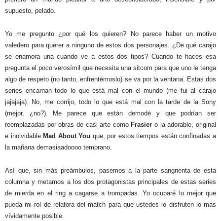
supuesto, pelado.
Yo me pregunto ¿por qué los quieren? No parece haber un motivo
valedero para querer a ninguno de estos dos personajes. ¿De qué carajo
se enamora una cuando ve a estos dos tipos? Cuando te haces esa
pregunta el poco verosímil que necesita una sitcom para que uno le tenga
algo de respeto (no tanto, enfrentémoslo) se va por la ventana. Estas dos
series encarnan todo lo que está mal con el mundo (me fui al carajo
jajajaja). No, me corrijo, todo lo que está mal con la tarde de la Sony
(mejor, ¿no?). Me parece que están demodé y que podrían ser
reemplazadas por obras de casi arte como
Frasier
o la adorable, original
e inolvidable
Mad About You
que, por estos tiempos están confinadas a
la mañana demasiaadoooo temprano.
Así que, sin más preámbulos, pasemos a la parte sangrienta de esta
columna y metamos a los dos protagonistas principales de estas series
de mierda en el ring a cagarse a trompadas. Yo ocuparé lo mejor que
pueda mi rol de relatora del match para que ustedes lo disfruten lo mas
vívidamente posible.