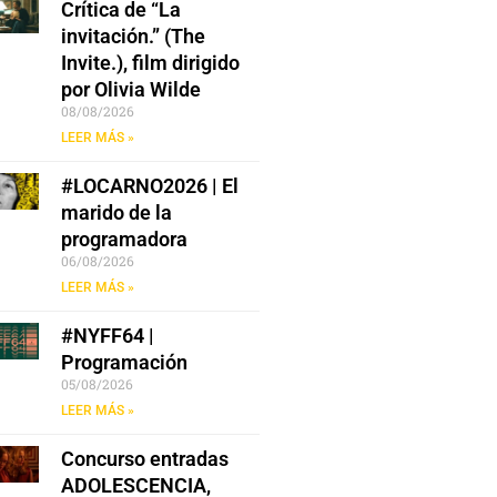
Crítica de “La
invitación.” (The
Invite.), film dirigido
por Olivia Wilde
08/08/2026
LEER MÁS »
#LOCARNO2026 | El
marido de la
programadora
06/08/2026
LEER MÁS »
#NYFF64 |
Programación
05/08/2026
LEER MÁS »
Concurso entradas
ADOLESCENCIA,