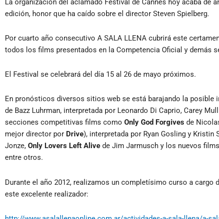
La organización del aclamado Festival de Cannes hoy acaba de anu
edición, honor que ha caído sobre el director Steven Spielberg.
Por cuarto año consecutivo A SALA LLENA cubrirá este certamen y
todos los films presentados en la Competencia Oficial y demás s
El Festival se celebrará del día 15 al 26 de mayo próximos.
En pronósticos diversos sitios web se está barajando la posible 
de Bazz Luhrman, interpretada por Leonardo Di Caprio, Carey Mull
secciones competitivas films como
Only God Forgives
de Nicolas
mejor director por
Drive
), interpretada por Ryan Gosling y Kristi
Jonze,
Only Lovers Left Alive
de Jim Jarmusch y los nuevos film
entre otros.
Durante el año 2012, realizamos un completísimo curso a cargo de
este excelente realizador:
http://www.asalallenaonline.com.ar/actividades-a-sala-llena/a-sal