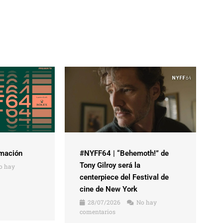
mación
#NYFF64 | “Behemoth!” de
Tony Gilroy será la
o hay
centerpiece del Festival de
cine de New York
28/07/2026
No hay
comentarios