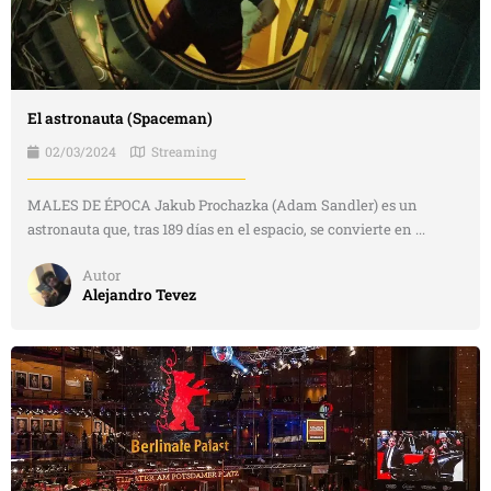
El astronauta (Spaceman)
02/03/2024
Streaming
MALES DE ÉPOCA Jakub Prochazka (Adam Sandler) es un
astronauta que, tras 189 días en el espacio, se convierte en ...
Autor
Alejandro Tevez