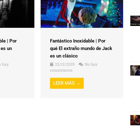
ble | Por
Fantástico Inoxidable | Por
 es un
qué El extraño mundo de Jack
es un clásico
 hay
22/12/2025
No hay
comentarios
LEER MÁS →