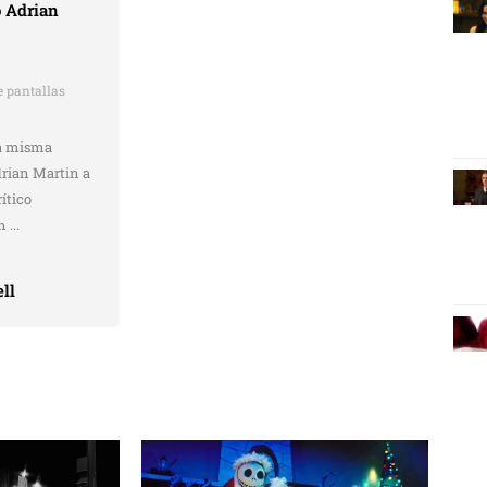
o Adrian
 pantallas
ta misma
drian Martin a
rítico
 ...
ll