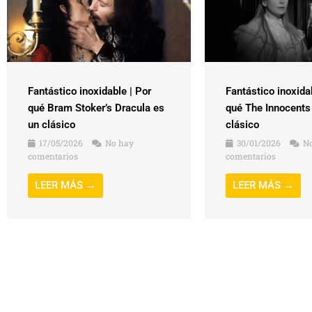
Fantástico inoxidable | Por
Fantástico inoxida
qué Bram Stoker’s Dracula es
qué The Innocents
un clásico
clásico
17/05/2026
No hay
30/01/2026
No
comentarios
comentarios
LEER MÁS →
LEER MÁS →