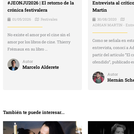
#JEONJU2026 | El retorno de la
Entrevista al crític
crónica festivalera
Martin
01/05/2026
Festivales
30/08/2020
ADRIAN MARTIN - Entre
No existe el amor por el cine sin el
Como se señala en es
amor por los libros de cine. Thierry
entrevista, conocí a A
Frémaux en su libro ...
partir del artículo “El c
Autor
ofendido”, publicado en
Marcelo Alderete
Autor
Hernán Sche
También te puede interesar...