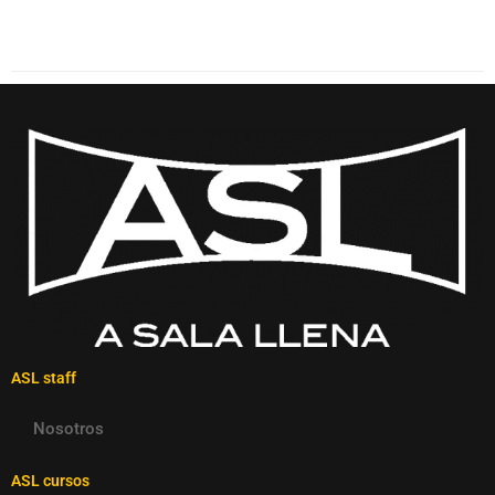
ASL staff
Nosotros
ASL cursos