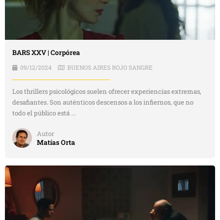
BARS XXV | Corpórea
09/12/2024
BUENOS AIRES ROJO SANGRE
Los thrillers psicológicos suelen ofrecer experiencias extremas,
desafiantes. Son auténticos descensos a los infiernos, que no
todo el público está ...
Autor
Matías Orta