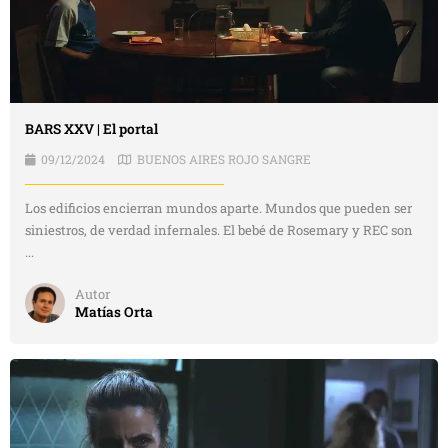
BARS XXV | El portal
09/12/2024
BUENOS AIRES ROJO SANGRE
Los edificios encierran mundos aparte. Mundos que pueden ser
siniestros, de verdad infernales. El bebé de Rosemary y REC son
...
Autor
Matías Orta