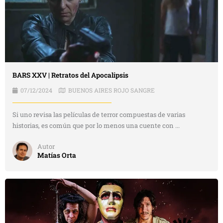
BARS XXV | Retratos del Apocalipsis
07/12/2024
BUENOS AIRES ROJO SANGRE
Si uno revisa las películas de terror compuestas de varias
historias, es común que por lo menos una cuente con ...
Autor
Matías Orta