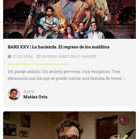
BARS XXV | La hacienda. El regreso de los malditos
07/12/2024
BUENOS AIRES ROJO SANGRE
Un paraje aislado. Un secreto perverso. Una venganza. Tres
elementos con los que se puede contar una historia de terror. ...
Autor
Matías Orta