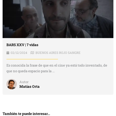
BARS XXV | 7 vidas
02/12/2024
BUENOS AIRES ROJO SANGRE
Es conocida la frase de que en el cine ya está todo inventado, de
que no queda espacio para la ...
Autor
Matías Orta
También te puede interesar...