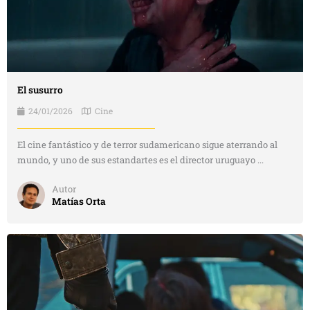
El susurro
24/01/2026
Cine
El cine fantástico y de terror sudamericano sigue aterrando al
mundo, y uno de sus estandartes es el director uruguayo ...
Autor
Matías Orta