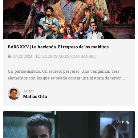
BARS XXV | La hacienda. El regreso de los malditos
07/12/2024
BUENOS AIRES ROJO SANGRE
Un paraje aislado. Un secreto perverso. Una venganza. Tres
elementos con los que se puede contar una historia de terror. ...
Autor
Matías Orta