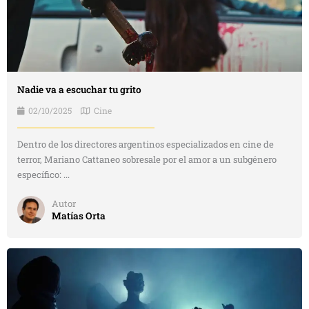
Nadie va a escuchar tu grito
02/10/2025
Cine
Dentro de los directores argentinos especializados en cine de
terror, Mariano Cattaneo sobresale por el amor a un subgénero
específico: ...
Autor
Matías Orta