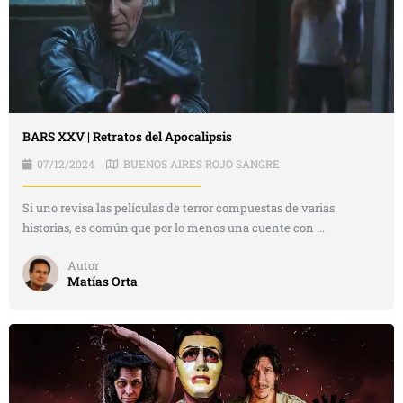
BARS XXV | Retratos del Apocalipsis
07/12/2024
BUENOS AIRES ROJO SANGRE
Si uno revisa las películas de terror compuestas de varias
historias, es común que por lo menos una cuente con ...
Autor
Matías Orta