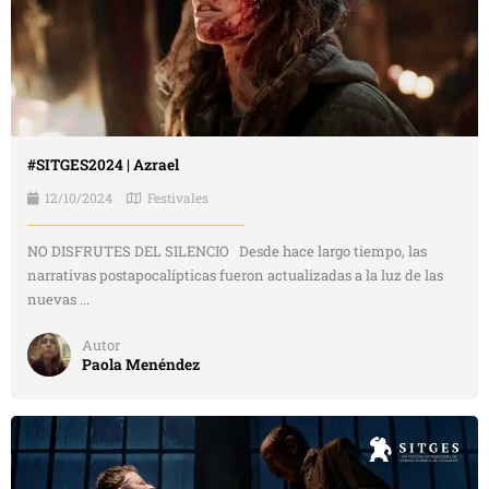
#SITGES2024 | Azrael
12/10/2024
Festivales
NO DISFRUTES DEL SILENCIO Desde hace largo tiempo, las
narrativas postapocalípticas fueron actualizadas a la luz de las
nuevas ...
Autor
Paola Menéndez