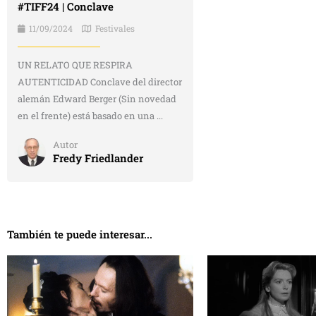
#TIFF24 | Conclave
11/09/2024
Festivales
UN RELATO QUE RESPIRA
AUTENTICIDAD Conclave del director
alemán Edward Berger (Sin novedad
en el frente) está basado en una ...
Autor
Fredy Friedlander
También te puede interesar...