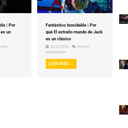
ble | Por
Fantástico Inoxidable | Por
 es un
qué El extraño mundo de Jack
es un clásico
 hay
22/12/2025
No hay
comentarios
LEER MÁS →