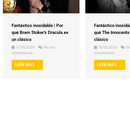
Fantástico inoxidable | Por
Fantástico inoxida
qué Bram Stoker’s Dracula es
qué The Innocents
un clásico
clásico
17/05/2026
No hay
30/01/2026
No
comentarios
comentarios
LEER MÁS →
LEER MÁS →