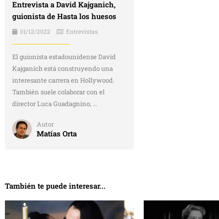
Entrevista a David Kajganich,
guionista de Hasta los huesos
01/12/2022
Entrevistas
El guionista estadounidense David
Kajganich está construyendo una
interesante carrera en Hollywood.
También suele colaborar con el
director Luca Guadagnino, ...
Autor
Matías Orta
También te puede interesar...