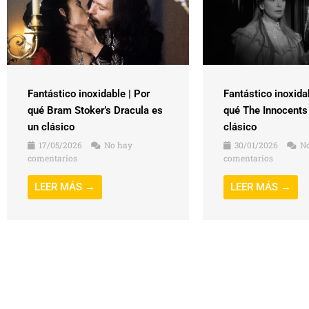
Fantástico inoxidable | Por
Fantástico inoxida
qué Bram Stoker’s Dracula es
qué The Innocents
un clásico
clásico
17/05/2026
No hay
30/01/2026
No
comentarios
comentarios
LEER MÁS →
LEER MÁS →