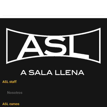
ASL staff
Nosotros
ASL cursos