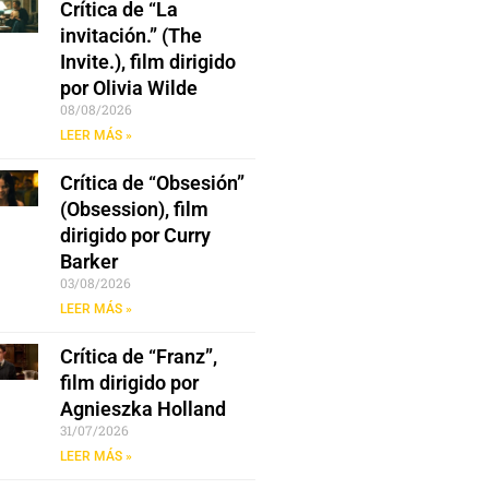
Crítica de “La
invitación.” (The
Invite.), film dirigido
por Olivia Wilde
08/08/2026
LEER MÁS »
Crítica de “Obsesión”
(Obsession), film
dirigido por Curry
Barker
03/08/2026
LEER MÁS »
Crítica de “Franz”,
film dirigido por
Agnieszka Holland
31/07/2026
LEER MÁS »