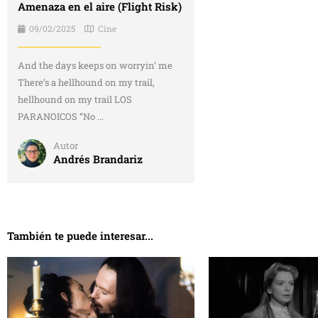
Amenaza en el aire (Flight Risk)
09/02/2025
Cine
And the days keeps on worryin’ me
There’s a hellhound on my trail,
hellhound on my trail LOS
PARANOICOS “No ...
Autor
Andrés Brandariz
También te puede interesar...