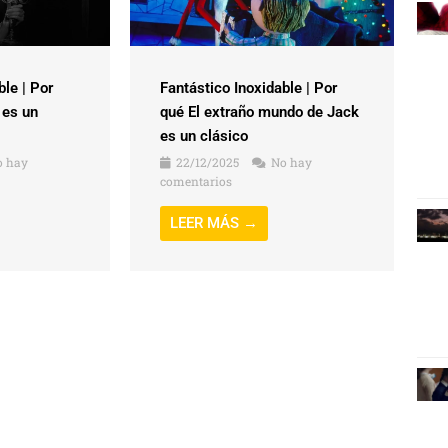
ble | Por
Fantástico Inoxidable | Por
 es un
qué El extraño mundo de Jack
es un clásico
 hay
22/12/2025
No hay
comentarios
LEER MÁS →