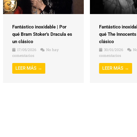
Fantástico inoxidable | Por
Fantástico inoxida
qué Bram Stoker’s Dracula es
qué The Innocents
un clásico
clásico
17/05/2026
No hay
30/01/2026
No
comentarios
comentarios
LEER MÁS →
LEER MÁS →