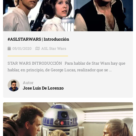
#ASLSTARWARS | Introducción
05/01/2020
ASL Star Wars
STAR WARS INTRODUCCIÓN Para hablar de Star Wars hay que
hablar, en principio, de George Lucas, realizador que se ...
Autor
Jose Luis De Lorenzo