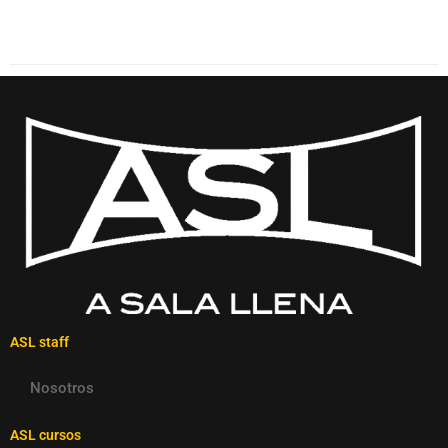
ASL staff
Nosotros
ASL cursos