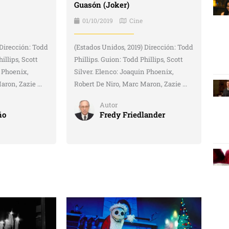
Guasón (Joker)
01/10/2019
Cine
 Dirección: Todd
(Estados Unidos, 2019) Dirección: Todd
illips, Scott
Phillips. Guion: Todd Phillips, Scott
n Phoenix,
Silver. Elenco: Joaquin Phoenix,
ron, Zazie ...
Robert De Niro, Marc Maron, Zazie ...
Autor
ño
Fredy Friedlander