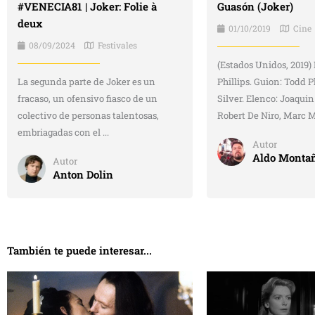
#VENECIA81 | Joker: Folie à
Guasón (Joker)
deux
01/10/2019
Cine
08/09/2024
Festivales
(Estados Unidos, 2019)
La segunda parte de Joker es un
Phillips. Guion: Todd Ph
fracaso, un ofensivo fiasco de un
Silver. Elenco: Joaqui
colectivo de personas talentosas,
Robert De Niro, Marc Ma
embriagadas con el ...
Autor
Aldo Monta
Autor
Anton Dolin
También te puede interesar...