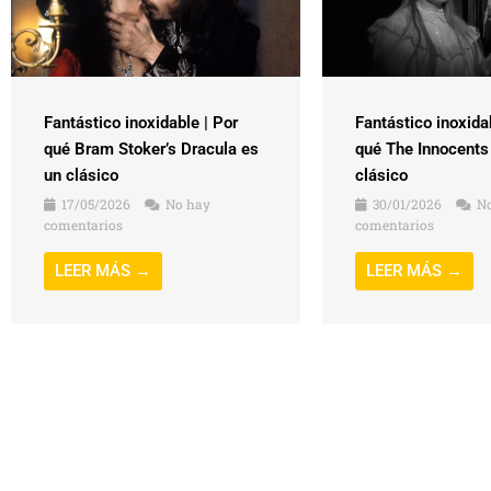
Fantástico inoxidable | Por
Fantástico inoxida
qué Bram Stoker’s Dracula es
qué The Innocents
un clásico
clásico
17/05/2026
No hay
30/01/2026
No
comentarios
comentarios
LEER MÁS →
LEER MÁS →