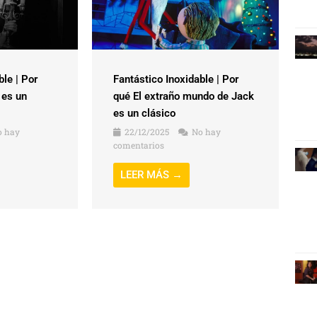
ble | Por
Fantástico Inoxidable | Por
 es un
qué El extraño mundo de Jack
es un clásico
 hay
22/12/2025
No hay
comentarios
LEER MÁS →