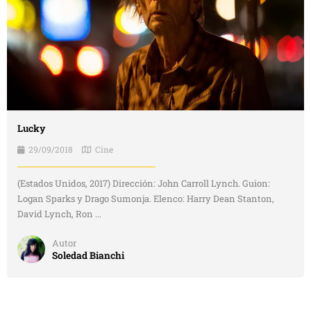
Lucky
29/09/2018
Cine
(Estados Unidos, 2017) Dirección: John Carroll Lynch. Guion:
Logan Sparks y Drago Sumonja. Elenco: Harry Dean Stanton,
David Lynch, Ron ...
Autor
Soledad Bianchi