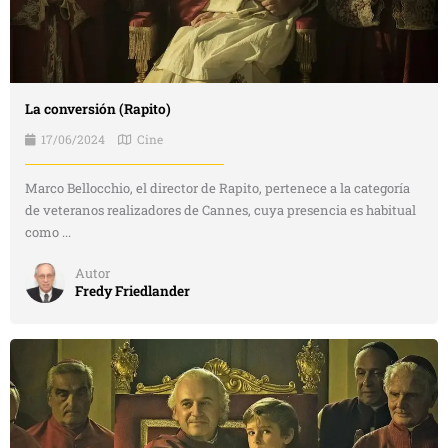
La conversión (Rapito)
17/06/2024
Cine
Marco Bellocchio, el director de Rapito, pertenece a la categoría
de veteranos realizadores de Cannes, cuya presencia es habitual
como ...
Autor
Fredy Friedlander