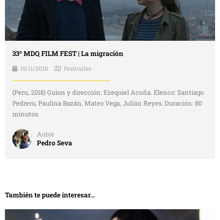
33º MDQ FILM FEST | La migración
15/11/2018
Festivales
(Peru, 2018) Guion y dirección: Ezequiel Acuña. Elenco: Santiago
Pedrero, Paulina Bazán, Mateo Vega, Julián Reyes. Duración: 80
minutos.
Autor
Pedro Seva
También te puede interesar...