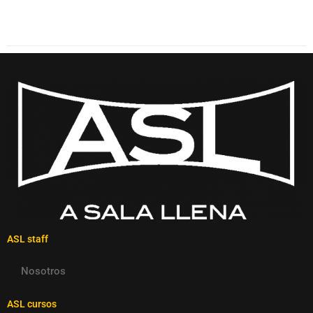
ASL staff
Nosotros
ASL cursos