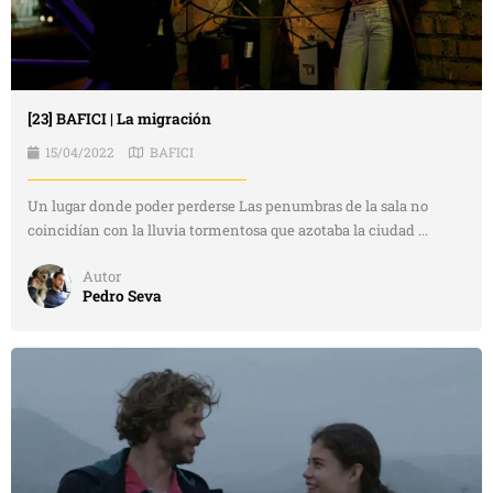
[23] BAFICI | La migración
15/04/2022
BAFICI
Un lugar donde poder perderse Las penumbras de la sala no
coincidían con la lluvia tormentosa que azotaba la ciudad ...
Autor
Pedro Seva